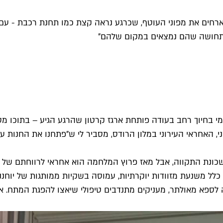
רתי הרודס, אחד מתוך 19 מלונות בעיר המארחים את מפוני העוטף, שכרגע נראה קצת כמו
הם תחושה שהם נמצאים במקום שלהם"
 רומי בחיוך רחב בעודה פותחת ארגז קרטון שהרגע הגיע – בתוכו מס
וואני, האחראי העירוני במלון הרודס, מסביר לי ש"פתחנו את החנות
לל משנעת מזוודות יוקרתיות, עמוסה בשקיות ממותגות של יוחננ
ה לספא מאולתר, מעניקים מתנדבים טיפולי שיאצו להפגת המתח. 