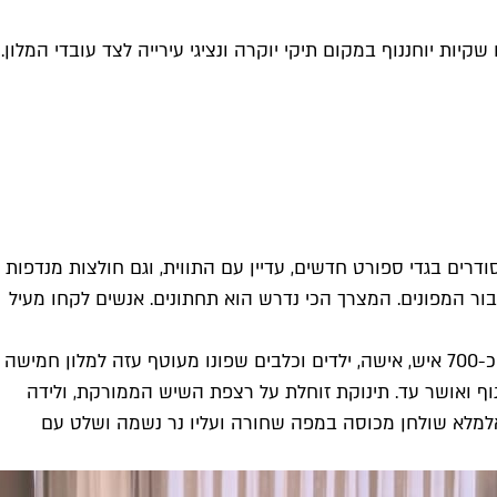
 תחנת רכבת - עם שקיות יוחננוף במקום תיקי יוקרה ונציגי עירייה לצד עובדי המלון.
ודרים בגדי ספורט חדשים, עדיין עם התווית, וגם חולצות מנדפות
 עבור המפונים. המצרך הכי נדרש הוא תחתונים. אנשים לקחו מעיל
ביומיום סינוואני מנהל מרכז רב שירותים עבור אזרחים קשישים בשכונת התקווה, אבל מאז פרוץ המלחמה הוא אחראי לרווחתם של כ-700 איש, אישה, ילדים וכלבים שפונו מעוטף עזה למלון חמישה
וף ואושר עד. תינוקת זוחלת על רצפת השיש הממורקת, ולידה
אלמלא שולחן מכוסה במפה שחורה ועליו נר נשמה ושלט עם