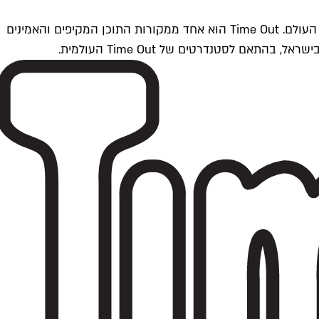
Time Outתל אביב הוא חלק מרשת Time Out Global — רשת מדיה בינלאומית הפועלת ב-360 ערים מרכזיות וב-60 מדינות ברחבי העולם. Time Out הוא אחד ממקורות התוכן המקיפים והאמינים