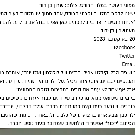
מפוני העוטף במלון הרודס. צילום: שרון בן דוד
יצאנו לבקר במלון היוק
"אנחנו מנסים לייצר בית למפונים כאן אצלנו בתל אביב. לתת ל
מאת
שרון בן-דוד
20 באוקטובר 2023
Facebook
Twitter
Email
"יש פה הכל, קיבלנו אפילו בגדים של לולולמון ואלו יוגה", אומרת
ומכנסיים לגברים. ארגז אחר מכיל נעלי ילדים מיד שנייה. ערן סינ
אבל אף אחד לא עוזב את הבית במהירות ולוקח תחתונים".
כוכבים, שנראה כעת קצת כמו תחנת רכבת. עגלת הבלבוי, שבדרך כ
ילד כבן שבע אוחז ברצועתו של כלב גדול. באחת הפינות, שהוסב
הכיתוב "יזכור", אפשר היה לחשוב שמדובר בעוד נופש חברה.