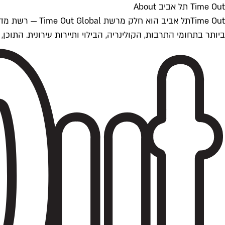
Time Out תל אביב About
ביותר בתחומי התרבות, הקולינריה, הבילוי ותיירות עירונית. התוכן, שמתעדכן 24/7, נכתב ונערך על ידי צוות עיתונאים מקצועי מקומי בישראל, בהתאם לסטנדרט