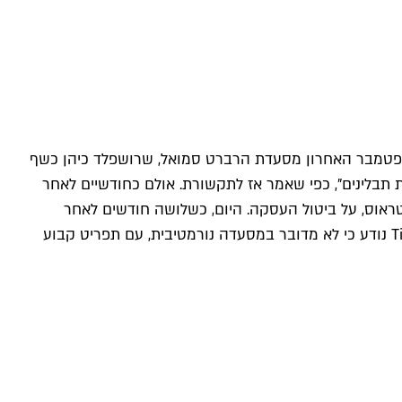
פטמבר האחרון מסעדת הרברט סמואל, שרושפלד כיהן כשף
תבלינים", כפי שאמר אז לתקשורת. אולם כחודשיים לאחר
אוס, על ביטול העסקה. היום, כשלושה חודשים לאחר
התפוצצות העסקה, הודיעה הקבוצה שהיא כן תיקח את הנכס ותפתח בו במהלך פברואר מסעדה בקונספט ייחודי ובועט. ל־TimeOut נודע כי לא מדובר במסעדה נורמטיבית, עם תפריט קבוע