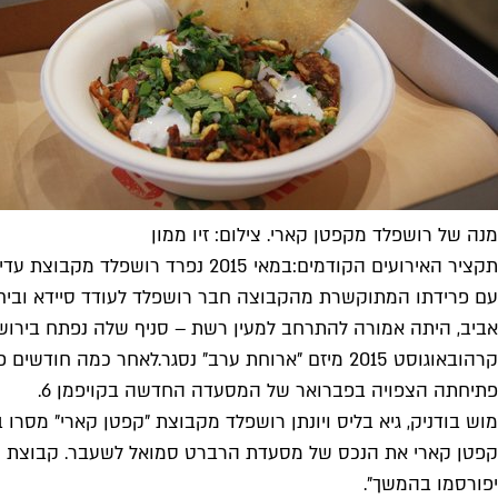
מנה של רושפלד מקפטן קארי. צילום: זיו ממון
תקציר האירועים הקודמים:
במאי 2015 נפרד רושפלד מקבוצת עדי'ס לייף סטייל
עם פרידתו המתוקשרת מהקבוצה חבר רושפלד לעודד סיידא וביח
אביב, היתה אמורה להתרחב למעין רשת – סניף שלה נפתח בירושלי
קרה
ובאוגוסט 2015 מיזם "ארוחת ערב" נסגר.
לאחר כמה חודשים פת
פתיחתה הצפויה בפברואר של המסעדה החדשה בקויפמן 6.
מוש בודניק, גיא בליס ויונתן רושפלד מקבוצת "קפטן קארי" מסרו 
קפטן קארי את הנכס של מסעדת הרברט סמואל לשעבר. קבוצת קפט
יפורסמו בהמשך".