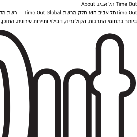
Time Out תל אביב About
ביותר בתחומי התרבות, הקולינריה, הבילוי ותיירות עירונית. התוכן, שמתעדכן 24/7, נכתב ונערך על ידי צוות עיתונאים מקצועי מקומי בישראל, בהתאם לסטנדרט