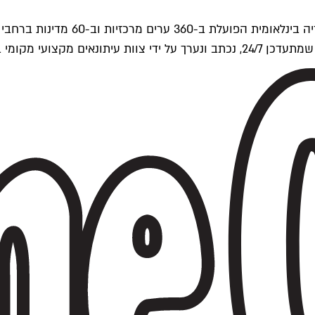
ים של Time Out העולמית.