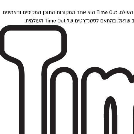
Time Outתל אביב הוא חלק מרשת Time Out Global — רשת מדיה בינלאומית הפועלת ב-360 ערים מרכזיות וב-60 מדינות ברחבי העולם. Time Out הוא אחד ממקורות התוכן המקיפים והאמינים