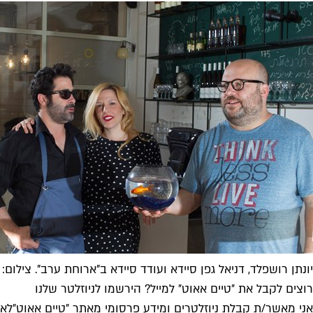
יונתן רושפלד, דניאל גפן סיידא ועודד סיידא ב"ארוחת ערב". צילום: 
רוצים לקבל את ״טיים אאוט״ למייל? הירשמו לניוזלטר שלנו
אני מאשר/ת קבלת ניוזלטרים ומידע פרסומי מאתר ״טיים אאוט״
לאי