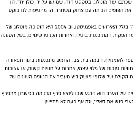
תבו עוד מונולוג. בטקסט הזה, שמוגש על ידי כולן יחד, הן
ח את הצופים הביתה עם צחוק משחרר, הן מחטיפות לנו בוקס
יש לציין שאנסלר עצמה הוסיפה במהלך השנים מונולוגים תואמי תקופה. כך, למשל, ב-2003 היא כתבה מונולוג בשם "מתחת לבורקה" בגלל האירועים באפגניסטן, וב-2004 היא הוסיפה מונולוג של
ההפקות המתוכננות בוטלו, ואחרות הכניסו שינויים, בשל הטענה
הספר לאומנויות הבמה בית צבי. החמש מתכנסות בתוך תפאורה
ות טובות של גילוי עצמי, אחרות על חוויות קשות, או עצובות
ם הקולח של שלומי מושקוביץ מעביר את הגוונים השונים של
עים של הערב הוא הרגע שבו ליהיא פרץ מדגימה בכישרון מתפרץ
רי פגש את סאלי", וזה אף פעם לא מתיישן.