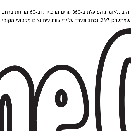
ים של Time Out העולמית.