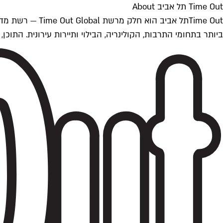
Time Out תל אביב About
ביותר בתחומי התרבות, הקולינריה, הבילוי ותיירות עירונית. התוכן, שמתעדכן 24/7, נכתב ונערך על ידי צוות עיתונאים מקצועי מקומי בישראל, בהתאם לסטנדרט