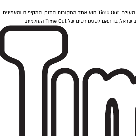
Time Outתל אביב הוא חלק מרשת Time Out Global — רשת מדיה בינלאומית הפועלת ב-360 ערים מרכזיות וב-60 מדינות ברחבי העולם. Time Out הוא אחד ממקורות התוכן המקיפים והאמינים