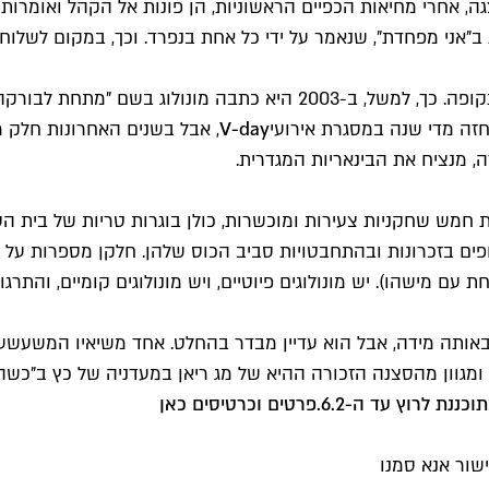
 אחרי מחיאות הכפיים הראשוניות, הן פונות אל הקהל ואומרות שכ
 ב"אני מפחדת", שנאמר על ידי כל אחת בנפרד. וכך, במקום לשלו
חזה מדי שנה במסגרת אירועי
V-day
, אבל בשנים האחרונות חלק מ
 מנציח את הבינאריות המגדרית.
ת חמש שחקניות צעירות ומוכשרות, כולן בוגרות טריות של בית 
 בזכרונות ובהתחבטויות סביב הכוס שלהן. חלקן מספרות על חווי
ישהו). יש מונולוגים פיוטיים, ויש מונולוגים קומיים, והתרגו
ים באותה מידה, אבל הוא עדיין מבדר בהחלט. אחד משיאיו המשעש
 ומגוון מהסצנה הזכורה ההיא של מג ריאן במעדניה של כץ ב"כשהא
נת לרוץ עד ה-6.2.
פרטים וכרטיסים כאן
שור אנא סמנו