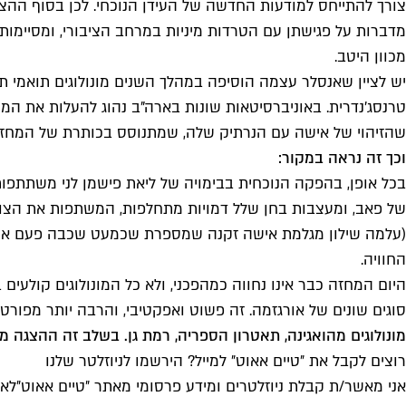
צורך להתייחס למודעות החדשה של העידן הנוכחי. לכן בסוף ההצגה,
מדברות על פגישתן עם הטרדות מיניות במרחב הציבורי, ומסיימות
מכוון היטב.
טרנסג'נדרית. באוניברסיטאות שונות בארה"ב נהוג להעלות את המ
שהזיהוי של אישה עם הנרתיק שלה, שמתנוסס בכותרת של המחזה,
וכך זה נראה במקור:
בכל אופן, בהפקה הנוכחית בבימויה של ליאת פישמן לני משתתפו
של פאב, ומעצבות בחן שלל דמויות מתחלפות, המשתפות את הצופים
(עלמה שילון מגלמת אישה זקנה שמספרת שכמעט שכבה פעם אחת עם מ
החוויה.
היום המחזה כבר אינו נחווה כמהפכני, ולא כל המונולוגים קולע
סוגים שונים של אורגזמה. זה פשוט ואפקטיבי, והרבה יותר מפורט
מונולוגים מהואגינה, תאטרון הספריה, רמת גן. בשלב זה ההצגה מתוכנ
רוצים לקבל את ״טיים אאוט״ למייל? הירשמו לניוזלטר שלנו
אני מאשר/ת קבלת ניוזלטרים ומידע פרסומי מאתר ״טיים אאוט״
לאי