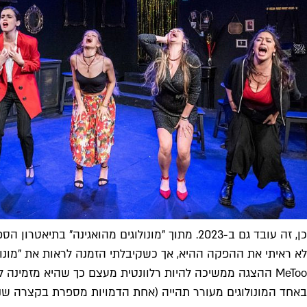
כן, זה עובד גם ב-2023. מתוך "מונולוגים מהואגינה" בתיאטרון הספריה (צילום: שמחה ברבירו)
לא ראיתי את ההפקה ההיא, אך כשקיבלתי הזמנה לראות את "מונולו
MeToo ההצגה ממשיכה להיות רלוונטית מעצם כך שהיא מזמינ
באחד המונולוגים מעורר תהייה (אחת הדמויות מספרת בקצרה שנאנ