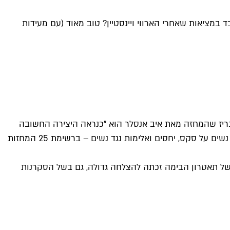
איך הפמיניזם הניינטיזי של המונולוגים עובד במציאות שאחרי הארווי ויינסטיין? טוב מאוד (עם מעידות
ו יורק טיימס", למשל, הכריז שהמחזה מאת איב אנסלר הוא "כנראה היצירה החשובה
ביותר בתיאטרון הפוליטי של העשור האחרון", וב-2018 אותו עיתון כלל את "מונולוגים מהוואגינה" – שנכתב בעקבות שיחות עם 200 נשים על סקס, יחסים ואלימות נגד נשים – ברשימת 25 המחזות
ואיילת זורר. ההפקה של תאטרון הבימה זכתה להצלחה גדולה, גם בשל הסקרנות