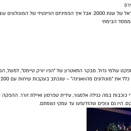
רו)
המחזה שטלטל את ארצות הברית ב-1996 הצליח לנער גם את ישראל של שנת 2000. אבל 
הממסד הבימתי
 מהוואגינה לאוויר העולם ב-1996, היה להם אימפקט עולמי גדול. מבקר התאטרון של "הני
 רק בסוף שנת 2000, והוגשו לקהל על ידי כוכבות במה כגילה אלמגור, עידית טפרסון 
. היו גם צופים שהזדעזעו עד עמקי נשמתם.