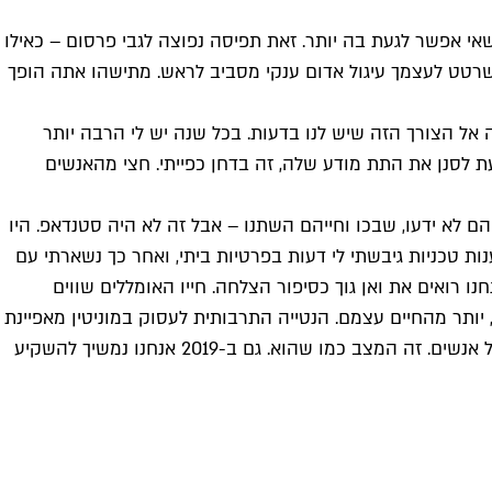
שאי אפשר לגעת בה יותר. זאת תפיסה נפוצה לגבי פרסום – כאילו
שרטט לעצמך עיגול אדום ענקי מסביב לראש. מתישהו אתה הופך
 אל הצורך הזה שיש לנו בדעות. בכל שנה יש לי הרבה יותר
ת לסנן את התת מודע שלה, זה בדחן כפייתי. חצי מהאנשים
היה מרגש, שלמדו דברים חדשים שהם לא ידעו, שבכו וחייהם השתנו – אבל זה לא היה סטנדאפ. היו
ת טכניות גיבשתי לי דעות בפרטיות ביתי, ואחר כך נשארתי עם
רואים את ואן גוך כסיפור הצלחה. חייו האומללים שווים
 יותר מהחיים עצמם. הנטייה התרבותית לעסוק במוניטין מאפיינת
חברה ניירוטית שבו ההווה מוקרב בכל יום על חשבון העתיד, רכילות חשובה יותר מאינטימיות ויצירות אמנות חשובות יותר מחיים של אנשים. זה המצב כמו שהוא. גם ב-2019 אנחנו נמשיך להשקיע