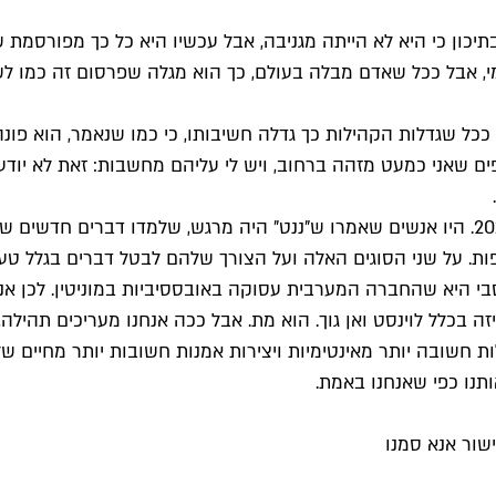
תיכון כי היא לא הייתה מגניבה, אבל עכשיו היא כל כך מפורסמת 
י, אבל ככל שאדם מבלה בעולם, כך הוא מגלה שפרסום זה כמו ל
ככל שגדלות הקהילות כך גדלה חשיבותו, כי כמו שנאמר, הוא פונה
ים שאני כמעט מזהה ברחוב, ויש לי עליהם מחשבות: זאת לא יודע
חנה גטסבי מדברת יפה על מוניטין בספיישל הסטנדאפ "ננט" מ-2018. היו אנשים שאמרו ש"ננט" 
ת. על שני הסוגים האלה ועל הצורך שלהם לבטל דברים בגלל טענו
היא שהחברה המערבית עסוקה באובססיביות במוניטין. לכן אנחנו 
ה בכלל לוינסט ואן גוך. הוא מת. אבל ככה אנחנו מעריכים תהילה,
תנו כפי שאנחנו באמת.
שור אנא סמנו