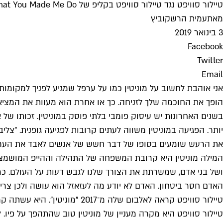
טיילור סוויפט נגד טיילור סוויפט בקליפ של Look What You Made Me Do
מאת
עמית הרשקוביץ
3 בינואר 2019
Facebook
Twitter
Email
אני אוהבת לחשוב על מוניטין כמו על ערפל שמגיע לפניך למקומו
הופך את החוכמה שלך לזניחה. כך או אחרת הוא מעוות את המציא
בשנים האחרונות יש עיסוק פומבי בלתי פוסק במוניטין. זכותו ש
יותר. הפגיעה במוניטין משווה לעתים קרובות לפגיעה גופנית. "צ
את הרעש שומעים בסופו של דבר חשש של אנשים לאבד את הער
המילה מוניטין היא קרובת המשפחה של התהילה וההייפ המושמצות, א
ושל בני אדם, שמשרתת את הצורך שלנו לגבש דעות על העולם. כ
האדם חסר ביטחון. האדם לא יודע מה לעזאזל הוא עושה ולכן צריך
טיילור סוויפט קראה לאלבום ש
טיילור סוויפט היא מקרה מעניין של מוניטין טוב שהתהפך על פיו