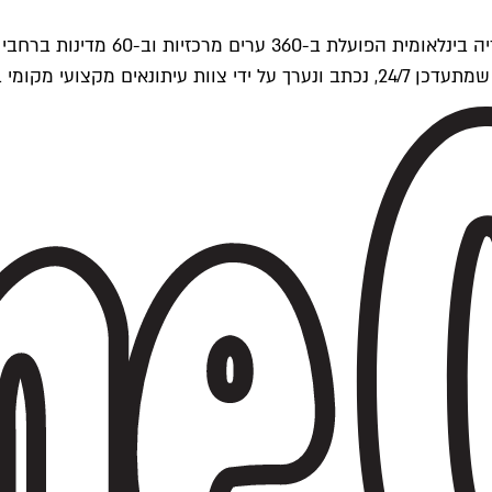
ים של Time Out העולמית.