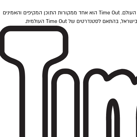
Time Outתל אביב הוא חלק מרשת Time Out Global — רשת מדיה בינלאומית הפועלת ב-360 ערים מרכזיות וב-60 מדינות ברחבי העולם. Time Out הוא אחד ממקורות התוכן המקיפים והאמינים