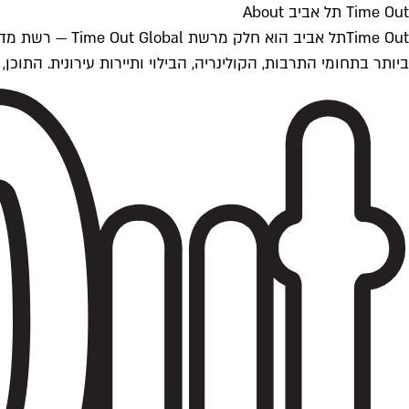
Time Out תל אביב About
ביותר בתחומי התרבות, הקולינריה, הבילוי ותיירות עירונית. התוכן, שמתעדכן 24/7, נכתב ונערך על ידי צוות עיתונאים מקצועי מקומי בישראל, בהתאם לסטנדרט