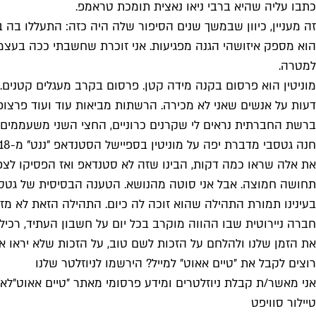
כתבו עליה שהיא ברבי ניאו נאצית תומכת טראמפ.
זה מעניין, כיוון שבמשך שנים הסיפור שלה היה כזה: התעללו בה ב
הוא מספק איזושהי הגנה מפגיעות. אני זוכרת שחשבתי ככה בעצמ
למטרה.
מוניטין הוא פרסום בקנה מידה קטן. פרסום בקרב מעגלים קטנים. 
דעות על אנשים שאני לא מכירה. הרשתות מביאות עוד ועוד פרצופ
ברשת החברתית נראים לי שקרנים כרוניים, החצי השני משעממים.
את אלה שראו כמה דקות, הבינו שזה לא סטנדאפ ואז הפסיקו לצפו
תחושה חמוצה. אבל אני סוטה מהנושא. הטענה הבסיסית של גטסבי 
בעינינו תמורת התהילה שהוא זוכה לה כיום. התהילה הזאת לא מזיז
את הזמן שלנו ולהלחם על הזכות לשם טוב, על הזכות שלא יראו או
רוצים לקבל את ״טיים אאוט״ למייל? הירשמו לניוזלטר שלנו
אני מאשר/ת קבלת ניוזלטרים ומידע פרסומי מאתר ״טיים אאוט״
לאי
טיילור סוויפט