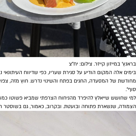
בראנץ' במייזון קייזר. צילום: יח"צ
בימים אלה המקום הודיע על סגירת שעריו, כפי שדיווח העיתונאי נד
מחודשת של המסעדה, החגים בפתח והשינוי נדרש. חוץ מזה, צפויה
סוף״.
למי שחושש שייאלץ להיפרד מהניחוח הצרפתי שמביא פשוטו כמש
הצמודה, שנשארת פתוחה ובועטת. ובקרוב, כאמור, גם בשוסטר רמ