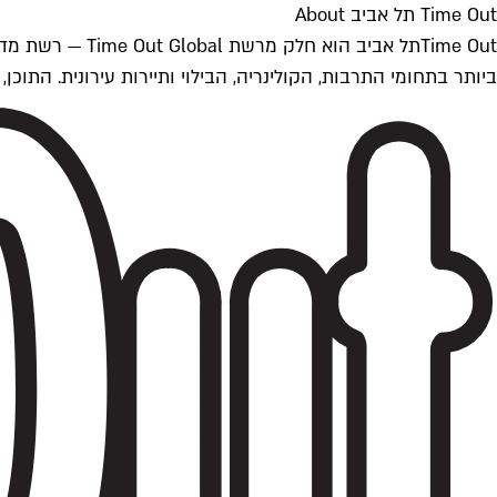
Time Out תל אביב About
ביותר בתחומי התרבות, הקולינריה, הבילוי ותיירות עירונית. התוכן, שמתעדכן 24/7, נכתב ונערך על ידי צוות עיתונאים מקצועי מקומי בישראל, בהתאם לסטנדרט