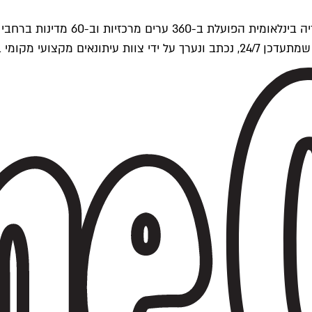
ים של Time Out העולמית.