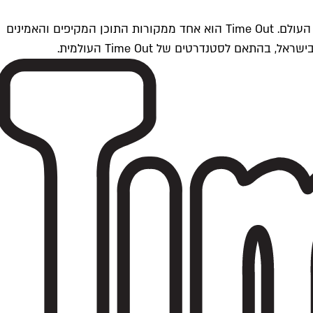
Time Outתל אביב הוא חלק מרשת Time Out Global — רשת מדיה בינלאומית הפועלת ב-360 ערים מרכזיות וב-60 מדינות ברחבי העולם. Time Out הוא אחד ממקורות התוכן המקיפים והאמינים