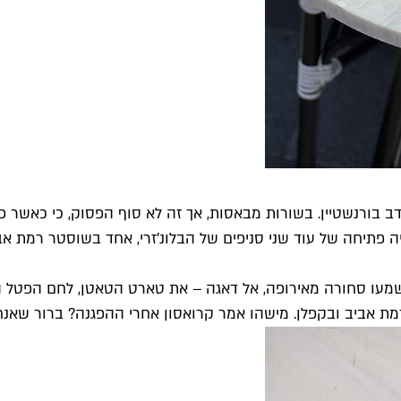
ב בורנשטיין. בשורות מבאסות, אך זה לא סוף הפסוק, כי כאשר פנינ
 פתיחה של עוד שני סניפים של הבלונ׳זרי, אחד בשוסטר רמת אבי
מעו סחורה מאירופה, אל דאגה – את טארט הטאטן, לחם הפטל ה
ת אביב ובקפלן. מישהו אמר קרואסון אחרי ההפגנה? ברור שאנחנ