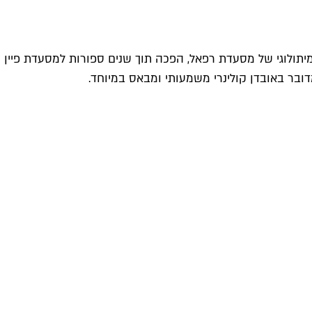
בתל אביב סוגרת את שעריה, "בעקבות חוסר היציבות והמצב במדינה". אנימאר, שנפתחה ב-2019 בחלל המיתולוגי של מסעדת רפאל, הפכה תוך שנים ספורות למסעדת פיין
דובר באובדן קולינרי משמעותי ומבאס במיוחד.