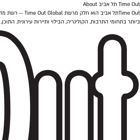
Time Out תל אביב About
ביותר בתחומי התרבות, הקולינריה, הבילוי ותיירות עירונית. התוכן, שמתעדכן 24/7, נכתב ונערך על ידי צוות עיתונאים מקצועי מקומי בישראל, בהתאם לסטנדרט