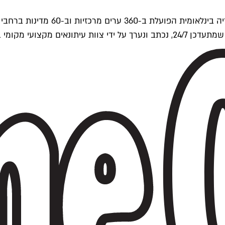
ים של Time Out העולמית.