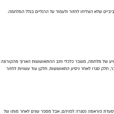
 ומאז חודש אוקטובר אנחנו חווים גל סגירות שלא נראה מאז הקורונה. אלו 42 העסקים תל אביביים שלא הצליחו לחזור ולעמוד על הרגליים בגלל המלחמה.
וויע של מלחמה, משבר כלכלי וזנב ההתאוששות הארוך מהקורונה
ל רחוב ובתי קפה רבים. חלקם ותיקים, חלקם טריים, חלקם פשוט לא הצליחו לפתוח שוב מאז ה-7 באוקטובר, חלק סגרו לאחר ניסיון התאוששות. חלקן עוד עשויות לחזור
 מסעדת פוראמה נסגרה לפניהם, אבל מספר שנים לאחר מותו של