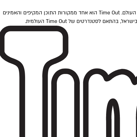
Time Outתל אביב הוא חלק מרשת Time Out Global — רשת מדיה בינלאומית הפועלת ב-360 ערים מרכזיות וב-60 מדינות ברחבי העולם. Time Out הוא אחד ממקורות התוכן המקיפים והאמינים