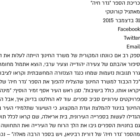
כריכת הספר "גדר חיה"
מאת
גיל קורוטקי
31 בדצמבר 2015
Facebook
Twitter
Email
ספק רב אם כוונתו המקורית של משרד החינוך הייתה לעלות את המכ
סיפור אהבתם של צעירה יהודייה וצעיר ערבי, הוצא אתמול מחומר
גרר תגובות נזעמות שמחו כנגד הצנזורה המחשבתית וקראו לציבו
"כל הכבוד למשרד החינוך שהצליח להפוך את הספר 'גדר חיה' של ד
יקראו אותו, כולל בישיבות". סגן ראש העיר אסף זמיר הוסיף: "מי
פרויקטים עירוניים סביב ספרים. עוד לא החלטנו בדיוק איך, אבל ה
החינוך בניגוד להמלצת ועדת המקצוע. כי השיעור שתלמידי העיר ב
הגדילו לעשות בספרייה העירונית, בית אריאלה, שם קראו לכלל תו
גם בחנויות הספרים גיבו את הלך הרוח של העירייה ואת התחושה ה
מהספר 'גדר חיה' של דורית רביניאן, ויש בספר הרבה מאלה" – נכ