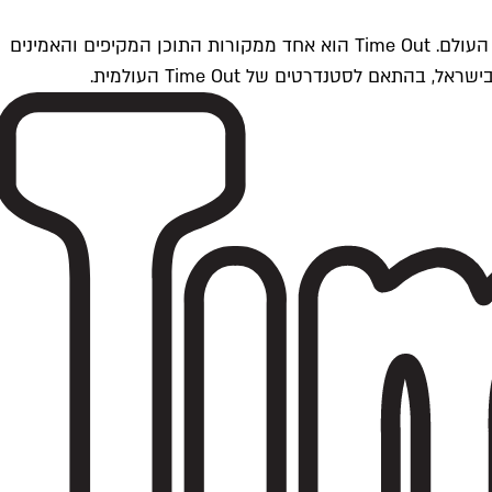
Time Outתל אביב הוא חלק מרשת Time Out Global — רשת מדיה בינלאומית הפועלת ב-360 ערים מרכזיות וב-60 מדינות ברחבי העולם. Time Out הוא אחד ממקורות התוכן המקיפים והאמינים