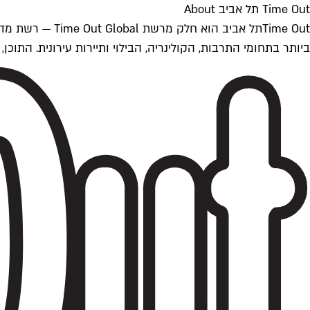
Time Out תל אביב About
ביותר בתחומי התרבות, הקולינריה, הבילוי ותיירות עירונית. התוכן, שמתעדכן 24/7, נכתב ונערך על ידי צוות עיתונאים מקצועי מקומי בישראל, בהתאם לסטנדרט