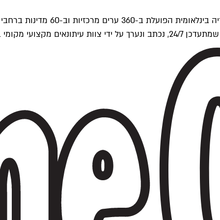
ים של Time Out העולמית.