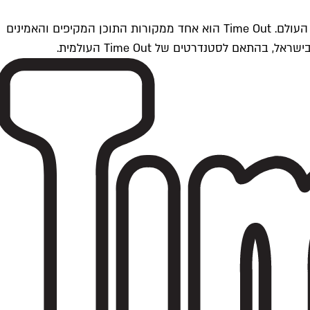
Time Outתל אביב הוא חלק מרשת Time Out Global — רשת מדיה בינלאומית הפועלת ב-360 ערים מרכזיות וב-60 מדינות ברחבי העולם. Time Out הוא אחד ממקורות התוכן המקיפים והאמינים