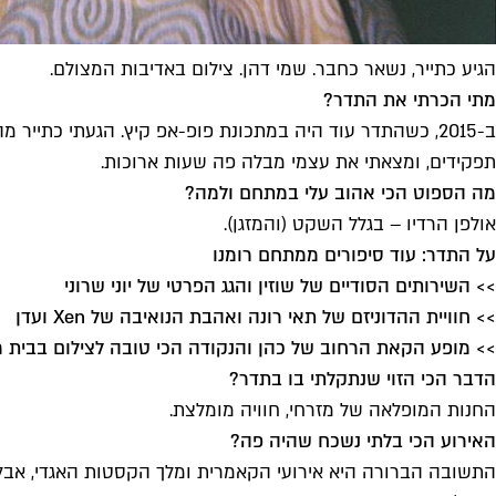
הגיע כתייר, נשאר כחבר. שמי דהן. צילום באדיבות המצולם.
מתי הכרתי את התדר?
ב-2015, כשהתדר עוד היה במתכונת פופ-אפ קיץ. הגעתי כתיי
תפקידים, ומצאתי את עצמי מבלה פה שעות ארוכות.
מה הספוט הכי אהוב עלי במתחם ולמה?
אולפן הרדיו – בגלל השקט (והמזגן).
על התדר: עוד סיפורים ממתחם רומנו
>> השירותים הסודיים של שוזין והגג הפרטי של יוני שרוני
>> חוויית ההדוניזם של תאי רונה ואהבת הנואיבה של Xen ועדן
>> מופע הקאת הרחוב של כהן והנקודה הכי טובה לצילום בבית ר
הדבר הכי הזוי שנתקלתי בו בתדר?
החנות המופלאה של מזרחי, חוויה מומלצת.
האירוע הכי בלתי נשכח שהיה פה?
התשובה הברורה היא אירועי הקאמרית ומלך הקסטות האגדי, אבל