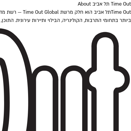
Time Out תל אביב About
ביותר בתחומי התרבות, הקולינריה, הבילוי ותיירות עירונית. התוכן, שמתעדכן 24/7, נכתב ונערך על ידי צוות עיתונאים מקצועי מקומי בישראל, בהתאם לסטנדרט