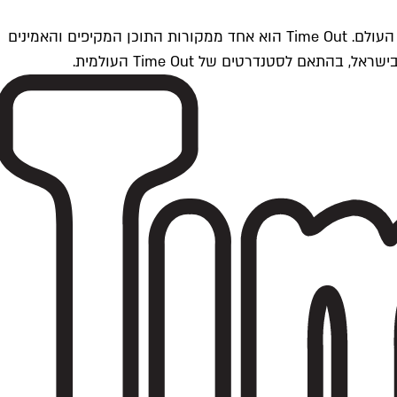
Time Outתל אביב הוא חלק מרשת Time Out Global — רשת מדיה בינלאומית הפועלת ב-360 ערים מרכזיות וב-60 מדינות ברחבי העולם. Time Out הוא אחד ממקורות התוכן המקיפים והאמינים