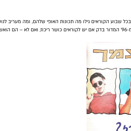
 בכל שבוע הקוראים גילו מה תכונות האופי שלהם, ומה מעריב לנו
נועז?'), אחרים מוזרים למדי ("האם אתה יאפי בפוטנציה?'). בגיליון מ-96' המדור בדק אם יש לק