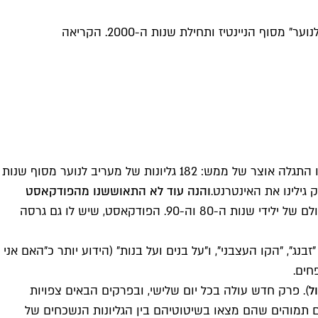
כשההורים של שיר קנובלר עברו דירה ופינו את בית ילדותה ברחובות - היא מצאה שם אוצר ארכיוני אמיתי: 182 גליונות של "מעריב לנוער" מסוף הניינטיז ותחילת שנות ה-2000. הקריאה
בתחילת השנה, ההורים של שיר קנובלר – יוצרת אנימציה מתל אביב – עברו דירה ופינו את בית ילדותה ברחובות. בין החפצים שפונו התגלה אוצר של ממש: 182 גליונות של מעריב לנוער מסוף שנות
והנה עוד לא התאוששנו מהפודקאסט
, המוקדש לקריאה מחודשת של עיתוני הנוער שעיצבו את תפיסת העולם של ילידי שנות ה-80 וה-90. הפודקאסט, שיש לו גם גרסה
", "הקו העצבני", ו"על בנים ועל בנות" (הידוע יותר כ"האם אני
ל
)
. פרק חדש עולה בכל יום שלישי, ובפרקים הבאים צפויות
טיפשעשרה אספו עבורנו 10 דברים תמוהים שהם מצאו בשיטוטיהם בין הגליונות הנשכחים של