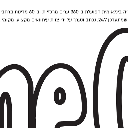
ים של Time Out העולמית.