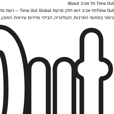
Time Out תל אביב About
ביותר בתחומי התרבות, הקולינריה, הבילוי ותיירות עירונית. התוכן, שמתעדכן 24/7, נכתב ונערך על ידי צוות עיתונאים מקצועי מקומי בישראל, בהתאם לסטנדרט