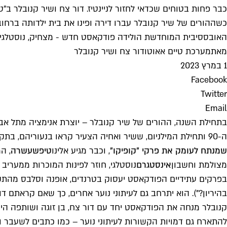
כבר פחות בטוחים שכדאי לחזור לניינטיז. דור צח ושיר קנובלר ב
האובססיבית המוחדשת הולידה פודקאסט חדש - מצחיק, נוסטלגי 
מאת
מערכת טיים אאוט
ו
דור צח ושיר קנובלר
1 במרץ 2023
Facebook
Twitter
Email
ה-90 ותחילת המילניום, ששיר ואחיה הצעיר קראו בנעוריהם, בתקופה שבה קוצים מחומצנים ומכנסי אקסבוי נחשבו לוק לגיטימי, ורק גילינו את האינטרנט.
שמנתח לעומק את פרקי "קופיקו"
, וכבר מגיע אלינו
טיפשעשרה
מצולמת וחשבון
אינסטגרם
נוסטלגי, חוזר לפינות המוכרות ממעריב
בפרקים עתידיים הפודקאסט יעסוק בטרנדים, אופנה וסלבס מהתקופה, 
בהיריון?"). הוא יתרחב גם לעיתוני נוער אחרים, כך שאם קראתם דווקא את כולנו או ראש1 בזמן שפוצצ
קנובלר מנחה את הפודקאסט יחד עם דור צח, בן זוגה ושותפה היצי
להתארח גם דמויות הקשורות לעיתוני נוער – כמו כתבים לשעבר ומ