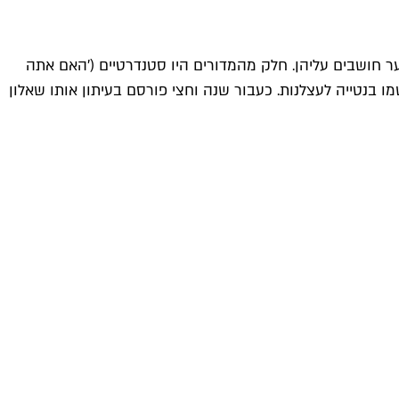
ער חושבים עליהן. חלק מהמדורים היו סטנדרטיים ('האם אתה
וראים כושר ריכוז, ואם לא – הם הואשמו בנטייה לעצלנות. כעבור שנה וחצי פורסם בעיתון אותו שאלון