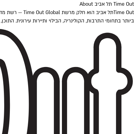
Time Out תל אביב About
ביותר בתחומי התרבות, הקולינריה, הבילוי ותיירות עירונית. התוכן, שמתעדכן 24/7, נכתב ונערך על ידי צוות עיתונאים מקצועי מקומי בישראל, בהתאם לסטנדרט