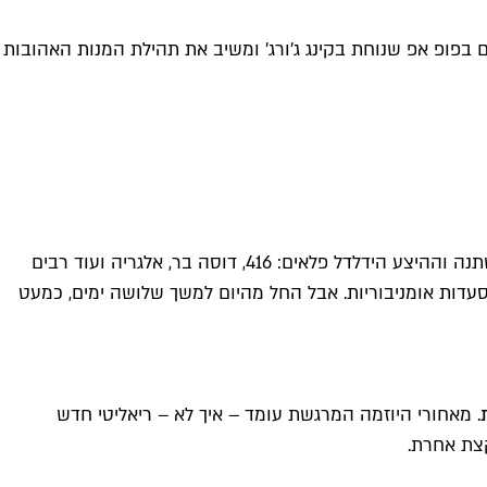
סצנה הטבעונית חוזרת לימיה הטובים בפופ אפ שנוחת בקינג ג'ורג' ומשיב את תהילת המנות האהובות
באמצע העשור הקודם, כשתל אביב נבחרה לבירת הטבעונות העולמית, פעלו בה עשרות בתי קפה ומסעדות טבעוניים. מאז הכל השתנה וההיצע הידלדל פלאים: 416, דוסה בר, אלגריה ועוד רבים
מסעדות אומניבוריות. אבל החל מהיום למשך שלושה ימים, כמעט
. מאחורי היוזמה המרגשת עומד – איך לא – ריאליטי חדש