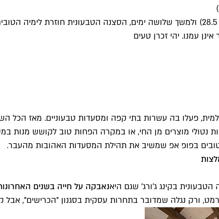
תחת מעטה מסתורין של דוקו-ריאליטי בכאן 11, החל מהיום (חמש 28.5) ולמשך שלושה ימים, ה
ינן עמנו. יהי זכרן טעים
ומות נטולי מוצרים מן החי, או במקרה הפחות טוב לקושש מנות ב
הטובים בפופ אפ שמשיב את תהילת המסעדות האהובות מהעבר.
טבעונית בקינג ג'ורג' שגם היא
נאבקה על חייה בשנים האחרונות