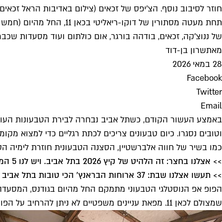
חוזר לסיבוב נוסף. הצ'יפס של זכאים (צילום באדיבות הראל זכאים)
של ננוצ'קה, זכאים, בודהה בורגר, אום כולתום ועוד מסעדות שכבר א
מאת
שרון בן-דוד
28 במאי 2026
Facebook
Twitter
Email
וטובים נסגרו. כיום טבעונים צריכים לכתת רגליים כדי למצוא מק
כמו בשיר של חווה אלברשטיין, הסצנה הטבעונית חוזרת לימיה 
>> אצלנו בחצר: זה הלהיט של קיץ 2026 בתל אביב. ויש לנו 5 המלצות
>> תעשו אצלנו שבת: 37 ארוחות הבראנץ' הכי טובות בתל אביב
הפופ אפ הנוסטלגי הטבעוני מתמקם החל מהיום בגודנס, המסעדה ה
שמצולם לכאן 11. מפאת עניינים משפטיים לא ניתן להרחיב על הפורמט, ורק נגלה שמדובר בתחרות עסקית בסגנון "הכרישים", אבל קצת אחרת.