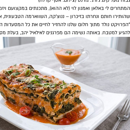
גבוה מעל קינג ג'ורג'. גודנס (צילום: אסף קרלה)
המתחרים לי באלאן ואמנון לוי (לא ההוא), מתכנתים במקצועם וי
שהותירו חותם ונחרתו בזיכרון – ננוצ'קה, השווארמה הטבעונית,
"הפרויקט נולד מתוך חלום שלנו להחזיר לחיים את כל המסעדות הט
להגיע למטבח. באותה נשימה הם מפרגנים לאילאיל יהב, בעלת מ