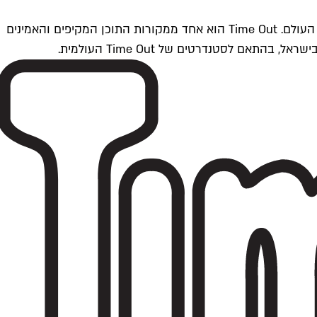
Time Outתל אביב הוא חלק מרשת Time Out Global — רשת מדיה בינלאומית הפועלת ב-360 ערים מרכזיות וב-60 מדינות ברחבי העולם. Time Out הוא אחד ממקורות התוכן המקיפים והאמינים