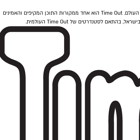
Time Outתל אביב הוא חלק מרשת Time Out Global — רשת מדיה בינלאומית הפועלת ב-360 ערים מרכזיות וב-60 מדינות ברחבי העולם. Time Out הוא אחד ממקורות התוכן המקיפים והאמינים