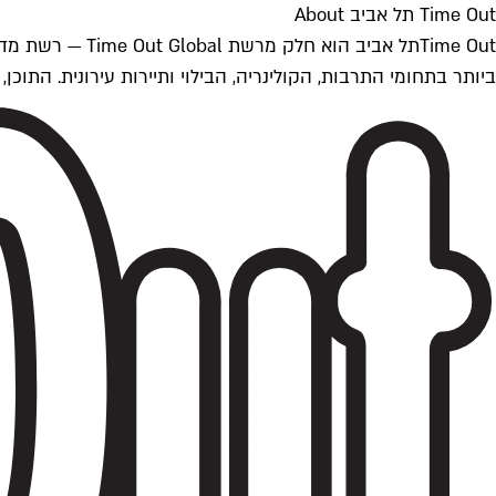
Time Out תל אביב About
ביותר בתחומי התרבות, הקולינריה, הבילוי ותיירות עירונית. התוכן, שמתעדכן 24/7, נכתב ונערך על ידי צוות עיתונאים מקצועי מקומי בישראל, בהתאם לסטנדרט