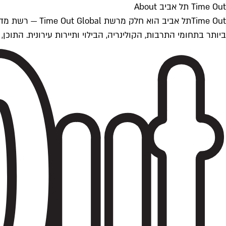
Time Out תל אביב About
ביותר בתחומי התרבות, הקולינריה, הבילוי ותיירות עירונית. התוכן, שמתעדכן 24/7, נכתב ונערך על ידי צוות עיתונאים מקצועי מקומי בישראל, בהתאם לסטנדרט