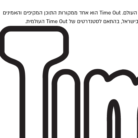
Time Outתל אביב הוא חלק מרשת Time Out Global — רשת מדיה בינלאומית הפועלת ב-360 ערים מרכזיות וב-60 מדינות ברחבי העולם. Time Out הוא אחד ממקורות התוכן המקיפים והאמינים