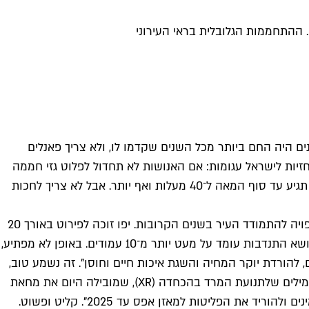
היה החם ביותר מכל השנים שקדמו לו, ולא צריך פאנלים
זיות לישראל עגומות: אם האנושות לא תחדול לפלוט גזי חממה
לאטמוספירה, אזורים רבים בארץ, כולל תל אביב, יהפכו למדבר, והטמפרטורה הממוצעת בחודש יולי – כך על פי מחקר של נאס"א – תגיע עד סוף המאה ל־40 מעלות ואף יותר. אבל לא צריך לחכות
בתוכנית החוסן האסטרטגית לתל אביב־יפו שפרסמה העירייה בחודש שעבר מוצעים פתרונות שונים לסוגיות כבדות משקל שאיתן צפויה להתמודד העיר בשנים הקרובות. יפו זוכה לפירוט באורך 20
עמודים, הפרק על רצועת החוף זוכה להיקף דומה, הכלכלה המשלימה והשיתופית מפורטת לאורך כ־15 עמודים ואורכו של הפרק בנושא התנדבות עומד על מעט יותר מ־10 עמודים. באופן לא מפתיע,
להורדת יוקר המחיה והשגת איכות חיים וחוסן". זה נשמע טוב,
תנועת המרד בהכחדה (XR)
, שמובילה היום את מחאת
הפליטות למאזן אפס עד 2025". קליט ופשוט.