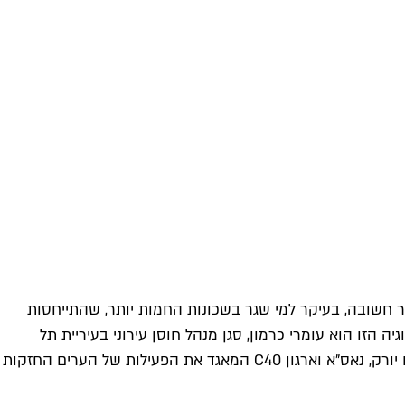
יר חשובה, בעיקר למי שגר בשכונות החמות יותר, שהתייחסות
זו הוא עומרי כרמון, סגן מנהל חוסן עירוני בעיריית תל
אביב־יפו, שמוביל את המעבדה העירונית לקירור. המעבדה משלבת חוקרי אקלים מאוניברסיטת תל אביב ואוניברסיטת קולומביה בניו יורק, נאס"א וארגון C40 המאגד את הפעילות של הערים החזקות