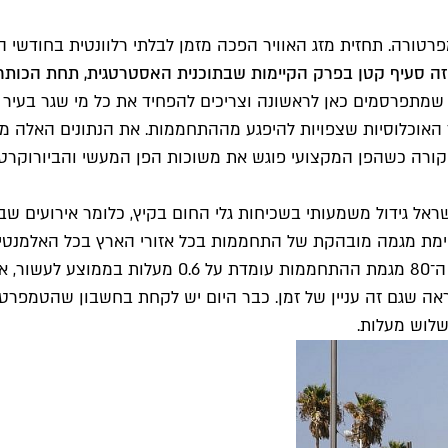
פרטורה. תחזית מזג האוויר הפכה מזמן לבלתי רלוונטית בחודשי
ה סעיף קטן בפרק הקיימות שבתוכנית האסטרטגית, תחת הכותרת
 מגלה בימים אלה נתונים שמתפרסמים כאן לראשונה וצריכים להפחיד את כל מ
ד האוכלוסיות שצפויות להיפגע מההתחממות. את הנתונים האלה 
מה קורה כשהפן המקצועי פוגש את משוכות הפן המעשי והביורוקרטי
ע לתחזיות, כמה מספרים: בין השנים 1920 ו־2015 חל בישראל גידול משמעותי בשכיחות גלי 
קיימת מגמה מובהקת של התחממות בכל אזורי הארץ בכל האלמנט
 – עדיין לא עברנו, אבל נראה שגם זה עניין של זמן. כבר היום יש לקחת בחש
שלוש מעלות.