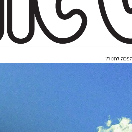
פכה לתנור?