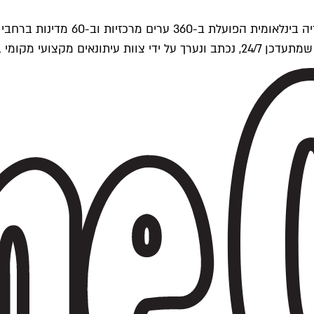
ים של Time Out העולמית.