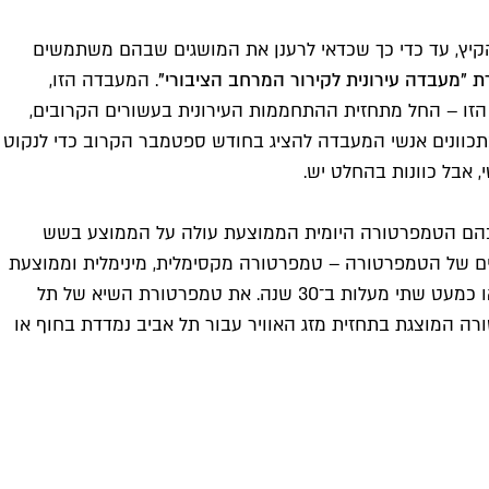
 הקיץ, עד כדי כך שכדאי לרענן את המושגים שבהם משתמשים
 "מעבדה עירונית לקירור המרחב הציבורי"
. המעבדה הזו,
י שגר בעיר הזו – החל מתחזית ההתחממות העירונית בעשורים הקרובים,
מתכוונים אנשי המעבדה להציג בחודש ספטמבר הקרוב כדי לנקוט
, אבל כוונות בהחלט יש.
החום בקיץ, כלומר אירועים שבהם הטמפרטורה היומית הממוצעת עולה על הממוצע בשש
ים של הטמפרטורה – טמפרטורה מקסימלית, מינימלית וממוצעת
– ובאזור החוף שיעור ההתחממות מורגש במיוחד. מאז סוף שנות ה־80 מגמת ההתחממות עומדת על 0.6 מעלות בממוצע לעשור, או כמעט שתי מעלות ב־30 שנה. את טמפרטורת השיא של תל
בון שהטמפרטורה המוצגת בתחזית מזג האוויר עבור תל אביב נמדדת בחוף או