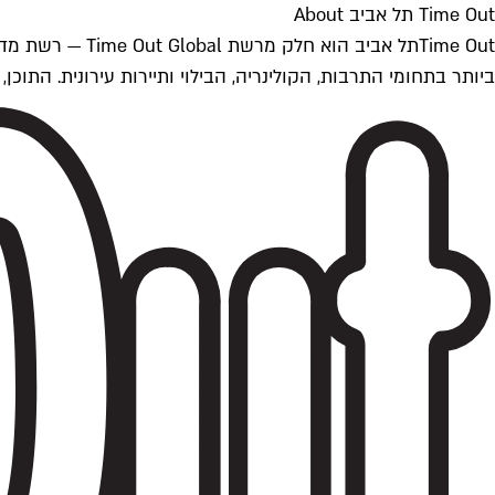
Time Out תל אביב About
ביותר בתחומי התרבות, הקולינריה, הבילוי ותיירות עירונית. התוכן, שמתעדכן 24/7, נכתב ונערך על ידי צוות עיתונאים מקצועי מקומי בישראל, בהתאם לסטנדרט