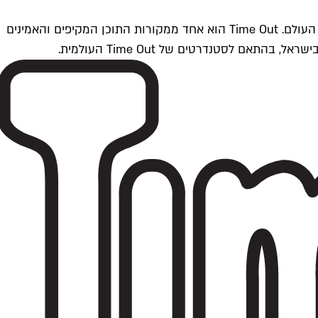
Time Outתל אביב הוא חלק מרשת Time Out Global — רשת מדיה בינלאומית הפועלת ב-360 ערים מרכזיות וב-60 מדינות ברחבי העולם. Time Out הוא אחד ממקורות התוכן המקיפים והאמינים