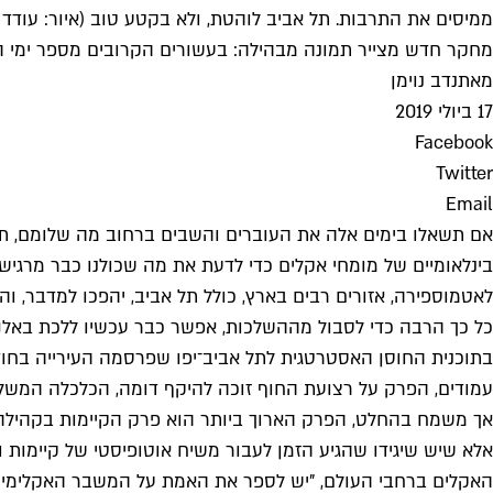
ממיסים את התרבות. תל אביב לוהטת, ולא בקטע טוב (איור: עודד 
מחקר חדש מצייר תמונה מבהילה: בעשורים הקרובים מספר ימי החום הקיצוני בתל אביב עלול להגיע ל־00
מאת
נדב נוימן
17 ביולי 2019
Facebook
Twitter
Email
אם תשאלו בימים אלה את העוברים והשבים ברחוב מה שלומם, תק
בינלאומיים של מומחי אקלים כדי לדעת את מה שכולנו כבר מרגיש
כל כך הרבה כדי לסבול מההשלכות, אפשר כבר עכשיו ללכת באלנב
אך משמח בהחלט, הפרק הארוך ביותר הוא פרק הקיימות בקהילה, ש
אלא שיש שיגידו שהגיע הזמן לעבור משיח אוטופיסטי של קיימות וקהילה שתואם את אוו
האקלים ברחבי העולם, "יש לספר את האמת על המשבר האקלימי ולהכריז ע