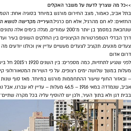
>>
כל מה שצריך לדעת על משבר האקלים
בתל אביב, כאמור, מצב החירום מורגש במיוחד בסוגיה אחת: הטמ
החזאים: לא חם מהרגיל, אלא חם כרגיל.
העירייה מקדישה לנושא הז
שנחבאת במסמך בן יותר מ־200 עמודים,
דרך הבדלי הטמפרטורות הקיצוניים בין החלקים השונים בעיר וע
צעדים מונעים. תקציב לצעדים מעשיים עדיין אין וכולנו יודעים 
דרום אדום
לפני שנגי
מעלות במשך שלושה ימים רצופים. על פי השירות המטאורולוגי 
אביב, שנמדדה במאי 1916 – 46.5 מעלות
בבית דגן ולא בתוך העיר, ולכן יש להוסיף עליה בכל מקרה שתיים־