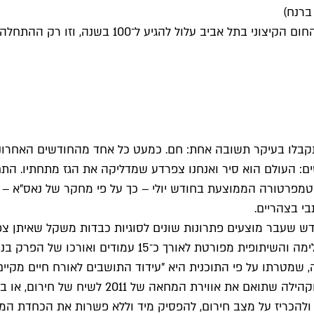
ברנח)
1 בשנה, וזו רק ההתחלה. ההתחממות הגלובלית בראי העירוני
בלו בעיקר תשובה אחת: חם. כמעט כל אחד מהחודשים האחרונים 
ים: העולם הוא סיר ואנחנו צפרדע שמדליקה את הגז מתחתיו. התח
י בצהריים.
מטרתו על פי התוכנית היא "עידוד התושבים לאורח חיים מקיים, 
ירת המחאה של 2011 לשיח של חירום, או במילים של
ל מצב חירום, להפסיק מיד וללא פשרות את הכחדת המינים ולהוריד את 