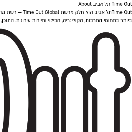
Time Out תל אביב About
ביותר בתחומי התרבות, הקולינריה, הבילוי ותיירות עירונית. התוכן, שמתעדכן 24/7, נכתב ונערך על ידי צוות עיתונאים מקצועי מקומי בישראל, בהתאם לסטנדרט