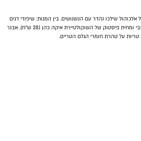
 אלכוהול שילכו נהדר עם הנשנושים. בין המנות: שיפודי דגים
(48-59 ש"ח), סנדוויץ' שוקולד שמורכב משכבות שוקולד לבן, מחית אגוזים וופל, שבבי ומחית פיסטוק של השוקולטיירת איקה כהן (28 ש"ח), אבנר
 טריות על טהרת חומרי הגלם הטריים.