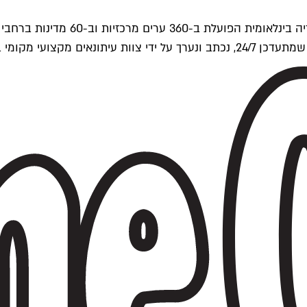
ים של Time Out העולמית.