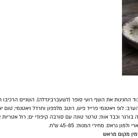
וד החגיגות את השף רועי סופר (לשעבר
בינדלה
). השניים הרכיבו
ורגר וכבד אווז; טרטר טונה עם סורבה קיפודי ים; רול אטריות אור
ן גראס. מחירי המנות: 45-85 ש"ח.