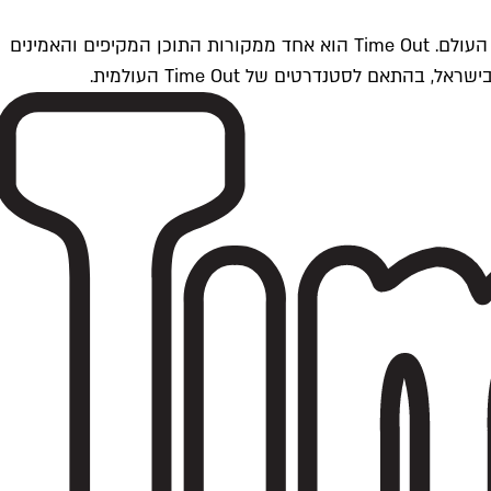
Time Outתל אביב הוא חלק מרשת Time Out Global — רשת מדיה בינלאומית הפועלת ב-360 ערים מרכזיות וב-60 מדינות ברחבי העולם. Time Out הוא אחד ממקורות התוכן המקיפים והאמינים