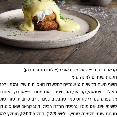
קראב קייק וביצה עלומה באוגי'ז (צילום: תומר הרמן)
חגיגות שנתיים למינה טומיי
השף משה בדישי חוגג שנתיים למסעדה האסייתית שלו ומזמין לכב
אקספרס טנדורי לוקוס פניר סמבל בוטנים וקרם כרובית; טורו טונה ב
סשימי אינטיאס פונזו וגרניטה חרדל; רביולי קינג קראב שאו סינג קארי ולמו
חגיגות שנתיים
למינה טומיי
, שלישי (12.7), החל מ־19:00, מומלץ להזמין מקום מראש