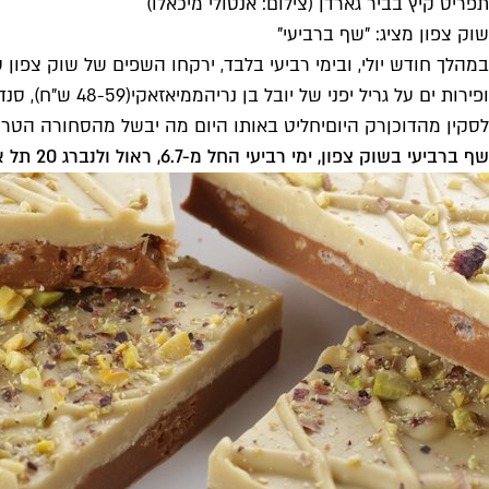
תפריט קיץ בביר גארדן (צילום: אנטולי מיכאלו)
שוק צפון מציג: "שף ברביעי"
במהלך חודש יולי, ובימי רביעי בלבד, ירקחו השפים של שוק צפון ס
ופירות ים על גריל יפני של יובל בן נריה
ממיאזאקי
לסקין מהדוכן
רק היום
יחליט באותו היום מה יבשל מהסחורה הטריי
שף ברביעי בשוק צפון, ימי רביעי החל מ-6.7, ראול ולנברג 20 תל אביב