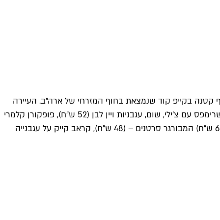
חוף קטנה בקייפ קוד שנמצאת בחוף המזרחי של ארה"ב. העיירה
מתאפיינת בשלל מאכלי ים (מולים, שרימפס, סרטנים, צדפות, דגים) והמון סגנונות מיוחדים לצ'יפס, וכך גם תפריט שלישי של האוגי'ז: שרימפס עם צ'ילי, שום, עגבניות ויין לבן (52 ש״ח), פופקורן קלמרי
סגול ברוטב ליים מעושן ופיקנטי (46 ש״ח), סקלופ צרובים ברוטב הדרים עם שומר צרוב (68 ש"ח), מולים בעשבי תיבול עם צ'יפס (68 ש״ח) המבורגר סרטנים – (48 ש"ח), קראב קייק על עגבנייה