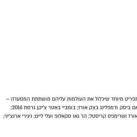
 תפריט מיוחד שיכלול את העולמות עליהם מושתתת המסעדה –
תאילנדי, ויטנאמי, קוריאני, הודי ויפני – עם מנות שייצאו רק באותו הערב: לופ ויאטנמי פרייד פיש, רוטב מלפפון וחרדל ויאטנמי; טום יאם ביסק ודמפלינג בצק אורז; בומביי באטר צ׳יקן גרסת 2016;
ז ושרימפס קריסטל; הר גאו סקאלופ ועלי ליים; ניגירי ארנצ׳יני;