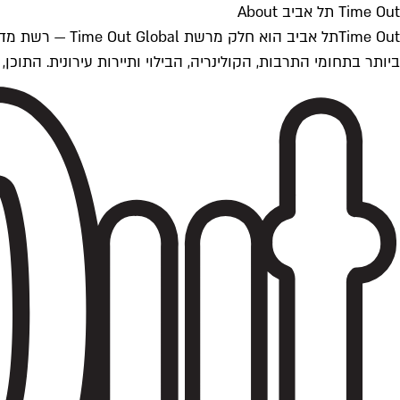
Time Out תל אביב About
ביותר בתחומי התרבות, הקולינריה, הבילוי ותיירות עירונית. התוכן, שמתעדכן 24/7, נכתב ונערך על ידי צוות עיתונאים מקצועי מקומי בישראל, בהתאם לסטנדרט