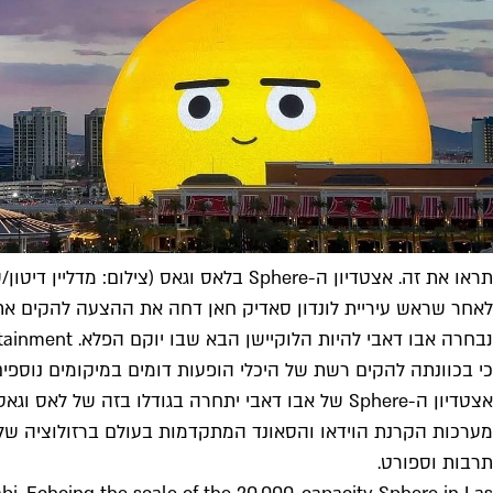
תראו את זה. אצטדיון ה-Sphere בלאס וגאס (צילום: מדליין דיטון/שאטרסטוק/טיים אאוט לונדון)
לאחר שראש עיריית לונדון סאדיק חאן דחה את ההצעה להקים את 
כי בכוונתה להקים רשת של היכלי הופעות דומים במיקומים נוספים
תרבות וספורט.