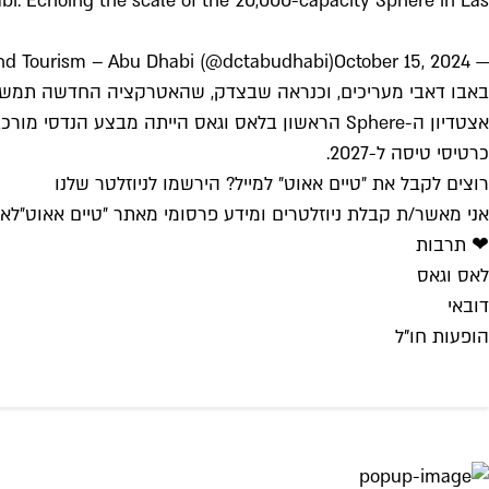
i. Echoing the scale of the 20,000-capacity Sphere in Las
October 15, 2024
— Department of Culture and Tourism – Abu Dhabi (@dctabudhabi)
אצטדיון ה-Sphere הראשון בלאס וגאס הייתה מבצע
כרטיסי טיסה ל-2027.
רוצים לקבל את ״טיים אאוט״ למייל? הירשמו לניוזלטר שלנו
אני מאשר/ת קבלת ניוזלטרים ומידע פרסומי מאתר ״טיים אאוט״
לאי
❤ תרבות
לאס וגאס
דובאי
הופעות חו"ל