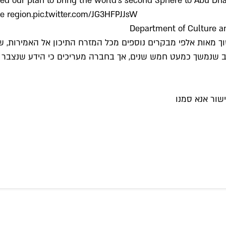
 our plan to bring the world's second Sphere to Abu Dhab
e region.
pic.twitter.com/JG3HFPJJsW
 הנדסי מורכב שנמשך כמעט חמש שנים, אך בחברה מעריכים כי הידע שנ
שור אנא סמנו