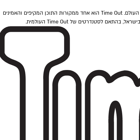
Time Outתל אביב הוא חלק מרשת Time Out Global — רשת מדיה בינלאומית הפועלת ב-360 ערים מרכזיות וב-60 מדינות ברחבי העולם. Time Out הוא אחד ממקורות התוכן המקיפים והאמינים