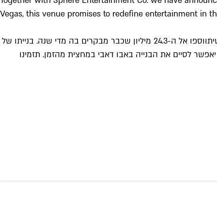
Together with Sphere Entertainment Co. we have announced
Vegas, this venue promises to redefine entertainment in th
באבו דאבי מעריכים, וכנראה שבצדק, שהאטרקציה החדשה תמשוך מאות אלפי מבקרים נוספים מכל המזרח התיכון אל האמירות, שיתווספו אל ה-24.3 מיליון שכבר מבקרים בה מדי שנה. בנייתו של
צבר יאפשר לסיים את הבנייה באבו דאבי במחצית מהזמן. תזמינו