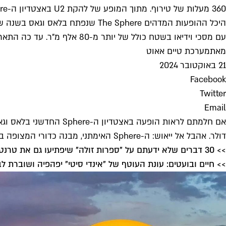
360 מעלות של טירוף. מתוך המופע של להקת U2 באצטדיון ה-Sphere (צילום: קווין מזור/לייב ניישן/גטי אימג'ס)
עם מסכי וידיאו בשטח כולל של יותר מ-80 אלף מ"ר. עד כה התארחו בו הופעות של U2, האיגלז ו-Phish
מאת
מערכת טיים אאוט
21 באוקטובר 2024
Facebook
Twitter
Email
דולר. אהבל אל ייאוש: ה-Sphere האימתני, מבנה כדורי המצופה במסכי LED מבפנים ומבחוץ ומכיל עד 20 אלף צופים נלהבים, הולך ומתקרב אל המזרח התיכון.
>> 30 דברים שלא ידעתם על "ספרות זולה" שיפתיעו גם את טרנטינו
>> חיים ובועטים: עונת העוטף של "אינדי סיטי" יפהפיה ושוברת ל