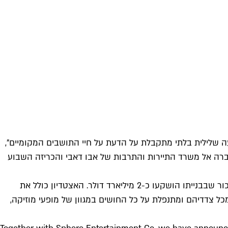
ה שלילית בלתי מתקבלת על הדעת על חיי התושבים המקומיים",
רה המפעילה את הלוקיישן הלוהט בווגאס, חברה אל משרד התיירות והתרבות של אבו דאבי והכריזה השבוע
אצטדיון ה-Sphere של אבו דאבי יתחרה בגודלו בזה של לאס וגאס ואולי גם יאפיל עליו, וצפוי לשאת תג מחיר דומה לזה של אחיו הבכור שבבנייתו הושקעו כ-2 מיליארד דולר. האצטדיון כולל את
 ואימרסיבית המקיפה את הצופים מכל צדדיהם ומתנפלת על כל החושים במגוון של מופעי מוזיקה,