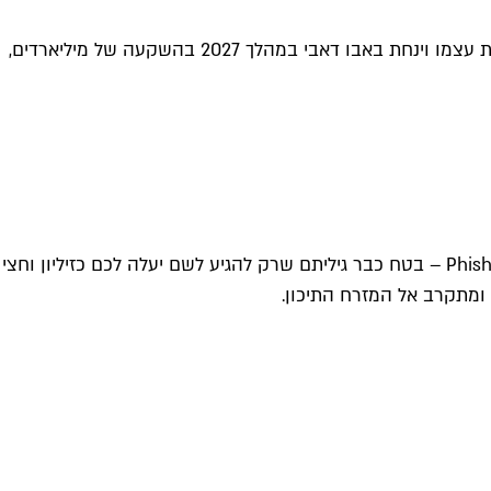
היכל ההופעות המדהים The Sphere שנפתח בלאס וגאס בשנה שעברה והפך לאחד הסמלים החדשים של עיר הקזינואים, ישכפל את עצמו וינחת באבו דאבי במהלך 2027 בהשקעה של מיליארדים,
אם חלמתם לראות הופעה באצטדיון ה-Sphere החדשני בלאס וגאס – אולי את המופע הזרחני של U2 או את חגיגת הפסיכדליה של Phish – בטח כבר גיליתם שרק להגיע לשם יעלה לכם כזיליון וחצי