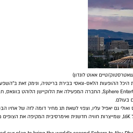
היכל ההופעות הלאס-וגאסי בבירת בריטניה, ונימק זאת ב"השפע
נבחרה אבו דאבי להיות הלוקיישן הבא שבו יוקם הפלא. Sphere Entertainment, החב
 בעולם.
מערכות הקרנת הוידאו והסאונד המתקדמות בעולם ברזולוציה של 16K, שמייצרות חוויה חדשנית