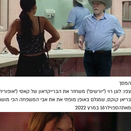
המסך
צפו: לוגן רוי ("יורשים") משחזר את הברייקדאון של קאסי ("אופוריה"
בריאן קוקס, שמגלם באופן מופתי את את אבי המשפחה הכי מושחת
מאת
הספוילר
16 במרץ 2022