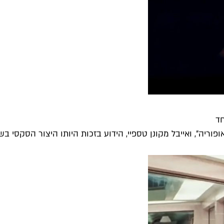
ריה", ואייבל מקונן טספיי, הידוע בזכות היותו היצור הסקסי בשם 