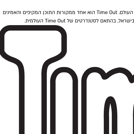
Time Outתל אביב הוא חלק מרשת Time Out Global — רשת מדיה בינלאומית הפועלת ב-360 ערים מרכזיות וב-60 מדינות ברחבי העולם. Time Out הוא אחד ממקורות התוכן המקיפים והאמינים