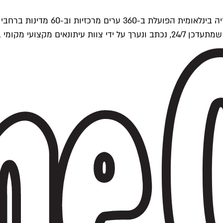
ים של Time Out העולמית.