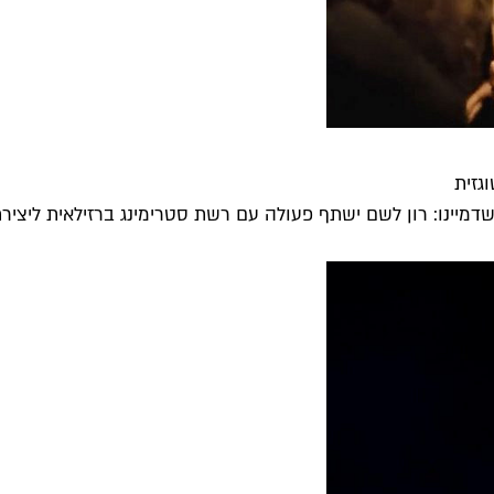
גזית
יינו: רון לשם ישתף פעולה עם רשת סטרימינג ברזילאית ליצירת "פ