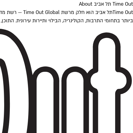
Time Out תל אביב About
ביותר בתחומי התרבות, הקולינריה, הבילוי ותיירות עירונית. התוכן, שמתעדכן 24/7, נכתב ונערך על ידי צוות עיתונאים מקצועי מקומי בישראל, בהתאם לסטנדרט