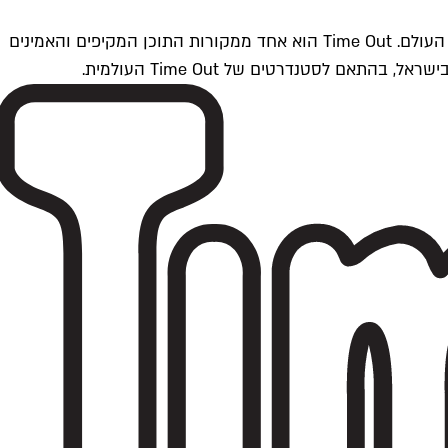
Time Outתל אביב הוא חלק מרשת Time Out Global — רשת מדיה בינלאומית הפועלת ב-360 ערים מרכזיות וב-60 מדינות ברחבי העולם. Time Out הוא אחד ממקורות התוכן המקיפים והאמינים