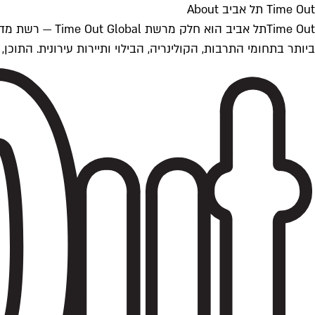
Time Out תל אביב About
ביותר בתחומי התרבות, הקולינריה, הבילוי ותיירות עירונית. התוכן, שמתעדכן 24/7, נכתב ונערך על ידי צוות עיתונאים מקצועי מקומי בישראל, בהתאם לסטנדרט