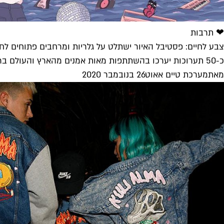
❤ תרבות
צבע לחיים: פסטיבל האיור ישתלט על גלריות ומרחבים פתוחים לח
כ-50 תערוכות יערכו בהשתתפות מאות אמנים מהארץ והעולם ברחבי העיר, ובהם: תערוכה של מישל קישקה ומחווה לדג נחש של תלמידי בית...
מאת
מערכת טיים אאוט
26 בנובמבר 2020