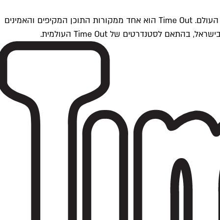
Time Outתל אביב הוא חלק מרשת Time Out Global — רשת מדיה בינלאומית הפועלת ב-360 ערים מרכזיות וב-60 מדינות ברחבי העולם. Time Out הוא אחד ממקורות התוכן המקיפים והאמינים