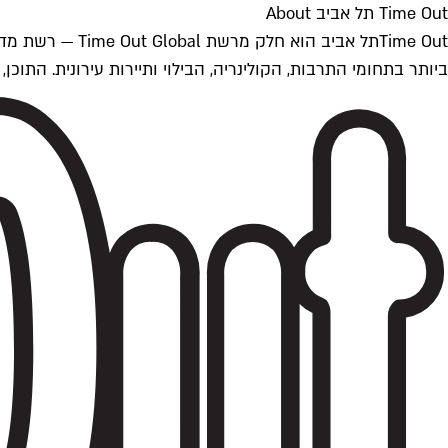
Time Out תל אביב About
ביותר בתחומי התרבות, הקולינריה, הבילוי ותיירות עירונית. התוכן, שמתעדכן 24/7, נכתב ונערך על ידי צוות עיתונאים מקצועי מקומי בישראל, בהתאם לסטנדרט