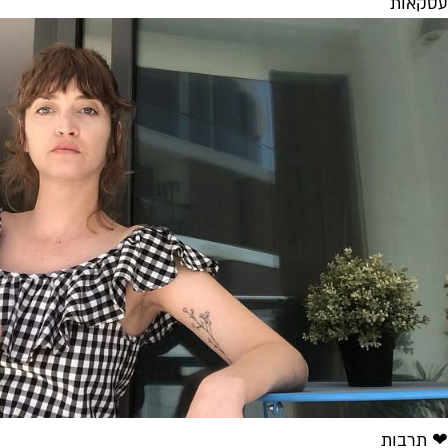
עסקאות
❤ תרבות