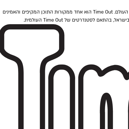
Time Outתל אביב הוא חלק מרשת Time Out Global — רשת מדיה בינלאומית הפועלת ב-360 ערים מרכזיות וב-60 מדינות ברחבי העולם. Time Out הוא אחד ממקורות התוכן המקיפים והאמינים