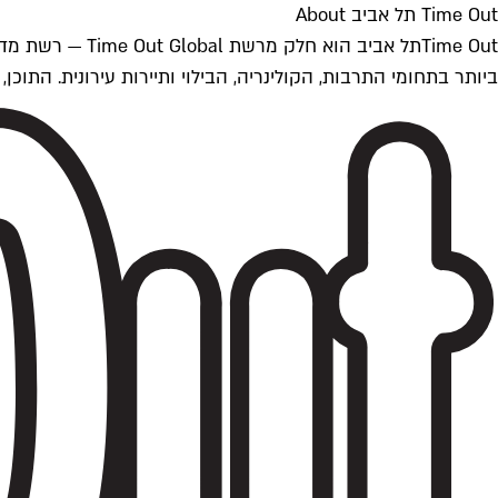
Time Out תל אביב About
ביותר בתחומי התרבות, הקולינריה, הבילוי ותיירות עירונית. התוכן, שמתעדכן 24/7, נכתב ונערך על ידי צוות עיתונאים מקצועי מקומי בישראל, בהתאם לסטנדרט