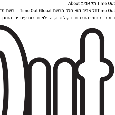
Time Out תל אביב About
ביותר בתחומי התרבות, הקולינריה, הבילוי ותיירות עירונית. התוכן, שמתעדכן 24/7, נכתב ונערך על ידי צוות עיתונאים מקצועי מקומי בישראל, בהתאם לסטנדרט