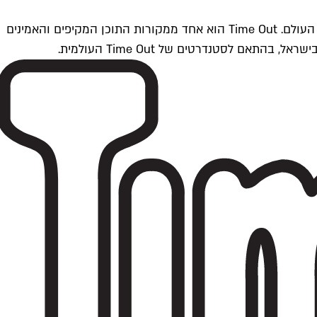
Time Outתל אביב הוא חלק מרשת Time Out Global — רשת מדיה בינלאומית הפועלת ב-360 ערים מרכזיות וב-60 מדינות ברחבי העולם. Time Out הוא אחד ממקורות התוכן המקיפים והאמינים