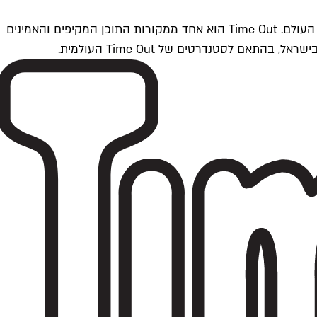
Time Outתל אביב הוא חלק מרשת Time Out Global — רשת מדיה בינלאומית הפועלת ב-360 ערים מרכזיות וב-60 מדינות ברחבי העולם. Time Out הוא אחד ממקורות התוכן המקיפים והאמינים