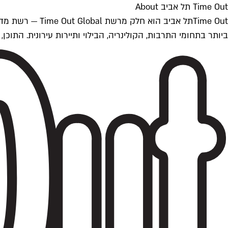
Time Out תל אביב About
ביותר בתחומי התרבות, הקולינריה, הבילוי ותיירות עירונית. התוכן, שמתעדכן 24/7, נכתב ונערך על ידי צוות עיתונאים מקצועי מקומי בישראל, בהתאם לסטנדרט