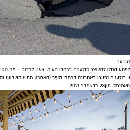
הבועה
לפתע החלו להיווצר בולענים ברחבי העיר. יצאנו לבדוק – מה הסי
3 בולענים נפערו באחרונה ברחבי העיר (האחרון ממש השבוע) והעלו תהיות בתקשורת ובקרב התושבים האם יש קשר ביניהם ומה הסיבה? שאלנו...
מאת
נתלי מון
23 בדצמבר 2021