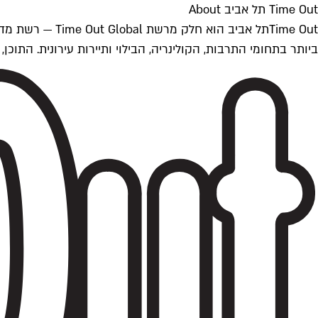
Time Out תל אביב About
ביותר בתחומי התרבות, הקולינריה, הבילוי ותיירות עירונית. התוכן, שמתעדכן 24/7, נכתב ונערך על ידי צוות עיתונאים מקצועי מקומי בישראל, בהתאם לסטנדרט