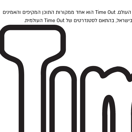
Time Outתל אביב הוא חלק מרשת Time Out Global — רשת מדיה בינלאומית הפועלת ב-360 ערים מרכזיות וב-60 מדינות ברחבי העולם. Time Out הוא אחד ממקורות התוכן המקיפים והאמינים