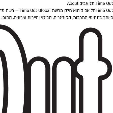
Time Out תל אביב About
ביותר בתחומי התרבות, הקולינריה, הבילוי ותיירות עירונית. התוכן, שמתעדכן 24/7, נכתב ונערך על ידי צוות עיתונאים מקצועי מקומי בישראל, בהתאם לסטנדרט