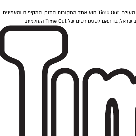
Time Outתל אביב הוא חלק מרשת Time Out Global — רשת מדיה בינלאומית הפועלת ב-360 ערים מרכזיות וב-60 מדינות ברחבי העולם. Time Out הוא אחד ממקורות התוכן המקיפים והאמינים