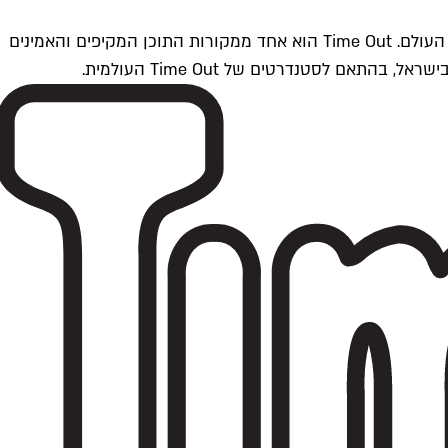
Time Outתל אביב הוא חלק מרשת Time Out Global — רשת מדיה בינלאומית הפועלת ב-360 ערים מרכזיות וב-60 מדינות ברחבי העולם. Time Out הוא אחד ממקורות התוכן המקיפים והאמינים