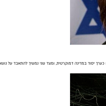
נו כערך יסוד במדינה דמוקרטית, ומצד שני נמשיך להתאבד על נושא