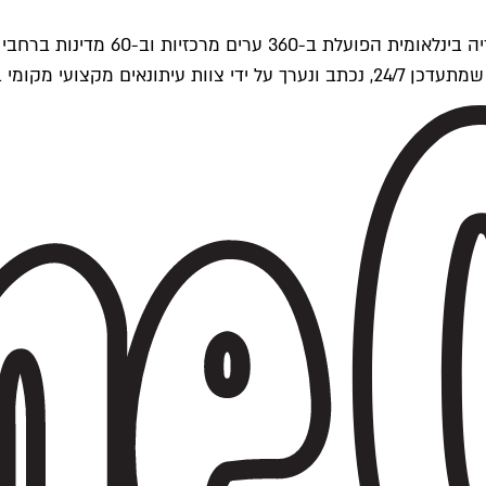
ים של Time Out העולמית.