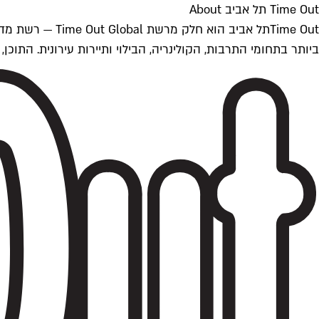
Time Out תל אביב About
ביותר בתחומי התרבות, הקולינריה, הבילוי ותיירות עירונית. התוכן, שמתעדכן 24/7, נכתב ונערך על ידי צוות עיתונאים מקצועי מקומי בישראל, בהתאם לסטנדרט