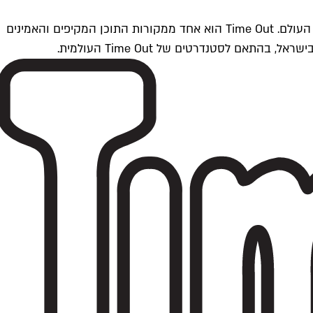
Time Outתל אביב הוא חלק מרשת Time Out Global — רשת מדיה בינלאומית הפועלת ב-360 ערים מרכזיות וב-60 מדינות ברחבי העולם. Time Out הוא אחד ממקורות התוכן המקיפים והאמינים