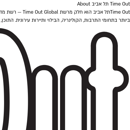
Time Out תל אביב About
ביותר בתחומי התרבות, הקולינריה, הבילוי ותיירות עירונית. התוכן, שמתעדכן 24/7, נכתב ונערך על ידי צוות עיתונאים מקצועי מקומי בישראל, בהתאם לסטנדרט