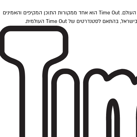
Time Outתל אביב הוא חלק מרשת Time Out Global — רשת מדיה בינלאומית הפועלת ב-360 ערים מרכזיות וב-60 מדינות ברחבי העולם. Time Out הוא אחד ממקורות התוכן המקיפים והאמינים