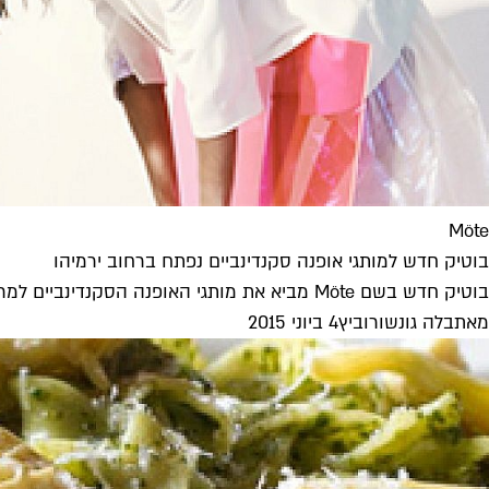
Möte
בוטיק חדש למותגי אופנה סקנדינביים נפתח ברחוב ירמיהו
בוטיק חדש בשם Möte מביא את מותגי האופנה הסקנדינביים למרחב הבלתי וירטואלי. ניפגש שם?
מאת
בלה גונשורוביץ
4 ביוני 2015