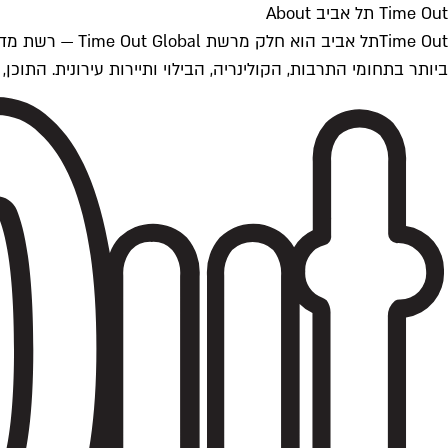
Time Out תל אביב About
ביותר בתחומי התרבות, הקולינריה, הבילוי ותיירות עירונית. התוכן, שמתעדכן 24/7, נכתב ונערך על ידי צוות עיתונאים מקצועי מקומי בישראל, בהתאם לסטנדרט