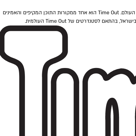
Time Outתל אביב הוא חלק מרשת Time Out Global — רשת מדיה בינלאומית הפועלת ב-360 ערים מרכזיות וב-60 מדינות ברחבי העולם. Time Out הוא אחד ממקורות התוכן המקיפים והאמינים