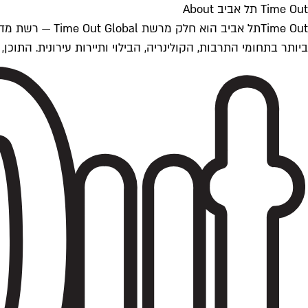
Time Out תל אביב About
ביותר בתחומי התרבות, הקולינריה, הבילוי ותיירות עירונית. התוכן, שמתעדכן 24/7, נכתב ונערך על ידי צוות עיתונאים מקצועי מקומי בישראל, בהתאם לסטנדרט