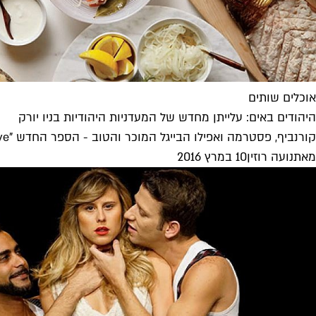
אוכלים שותים
היהודים באים: עלייתן מחדש של המעדניות היהודיות בניו יורק
קורנביף, פסטרמה ואפילו הבייגל המוכר והטוב - הספר החדש "Pastrami On Rye" (פסטרמה על לחם שיפון), שיצא לאחרונה בארצות הברית, מגולל את הסיפור...
מאת
נועה רוזין
10 במרץ 2016