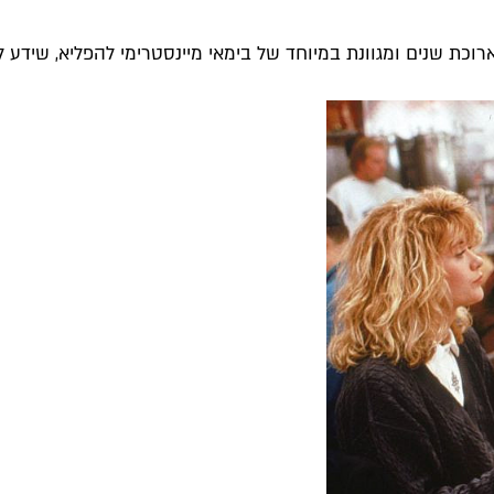
כת שנים ומגוונת במיוחד של בימאי מיינסטרימי להפליא, שידע לדלג