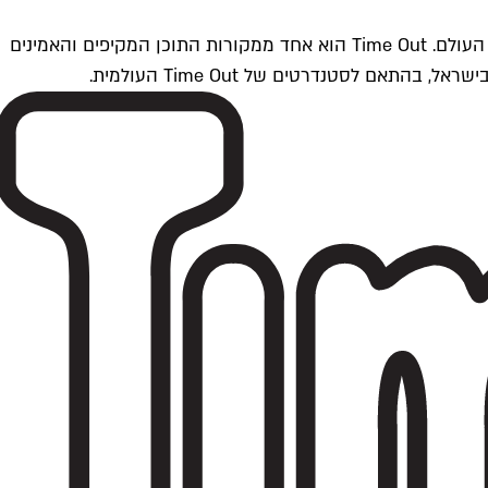
Time Outתל אביב הוא חלק מרשת Time Out Global — רשת מדיה בינלאומית הפועלת ב-360 ערים מרכזיות וב-60 מדינות ברחבי העולם. Time Out הוא אחד ממקורות התוכן המקיפים והאמינים