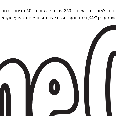
ים של Time Out העולמית.