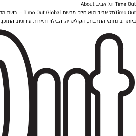
Time Out תל אביב About
ביותר בתחומי התרבות, הקולינריה, הבילוי ותיירות עירונית. התוכן, שמתעדכן 24/7, נכתב ונערך על ידי צוות עיתונאים מקצועי מקומי בישראל, בהתאם לסטנדרט