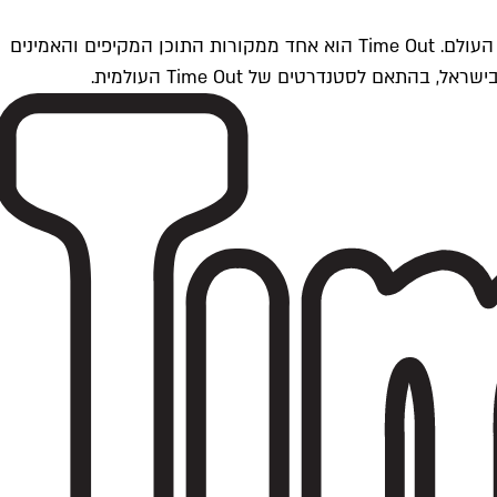
Time Outתל אביב הוא חלק מרשת Time Out Global — רשת מדיה בינלאומית הפועלת ב-360 ערים מרכזיות וב-60 מדינות ברחבי העולם. Time Out הוא אחד ממקורות התוכן המקיפים והאמינים