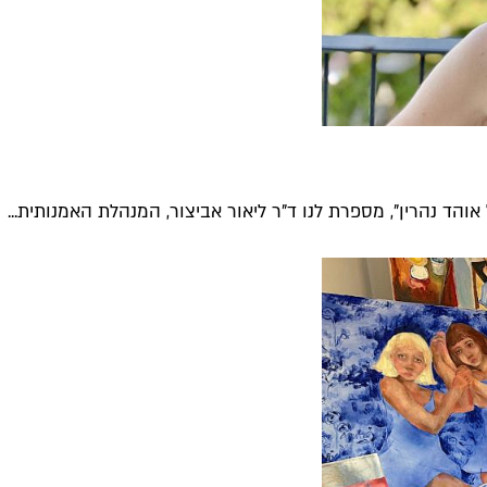
הד נהרין", מספרת לנו ד"ר ליאור אביצור, המנהלת האמנותית...