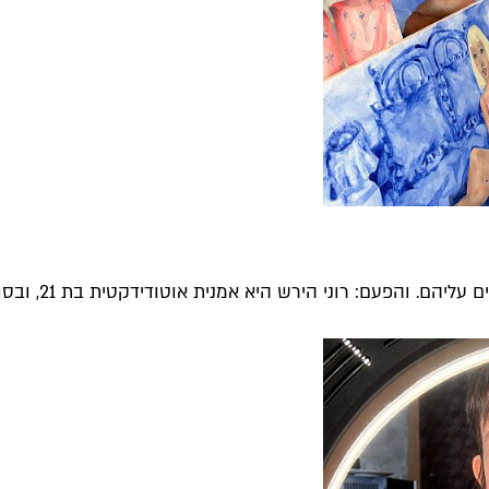
פעם: רוני הירש היא אמנית אוטודידקטית בת 21, ובסופ"ש נפתחה...