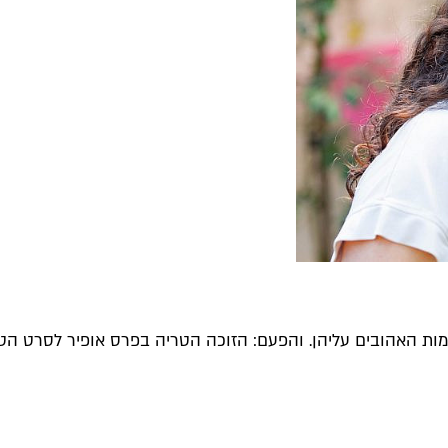
מות האהובים עליהן. והפעם: הזוכה הטריה בפרס אופיר לסרט הטוב