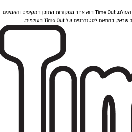
Time Outתל אביב הוא חלק מרשת Time Out Global — רשת מדיה בינלאומית הפועלת ב-360 ערים מרכזיות וב-60 מדינות ברחבי העולם. Time Out הוא אחד ממקורות התוכן המקיפים והאמינים