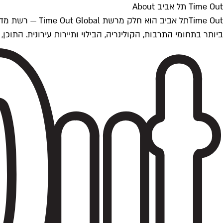
Time Out תל אביב About
ביותר בתחומי התרבות, הקולינריה, הבילוי ותיירות עירונית. התוכן, שמתעדכן 24/7, נכתב ונערך על ידי צוות עיתונאים מקצועי מקומי בישראל, בהתאם לסטנדרט