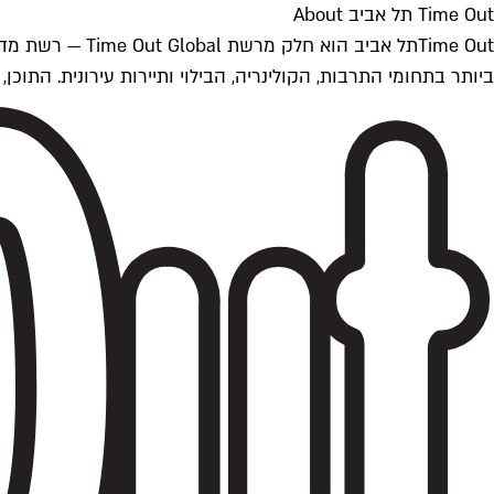
Time Out תל אביב About
ביותר בתחומי התרבות, הקולינריה, הבילוי ותיירות עירונית. התוכן, שמתעדכן 24/7, נכתב ונערך על ידי צוות עיתונאים מקצועי מקומי בישראל, בהתאם לסטנדרט