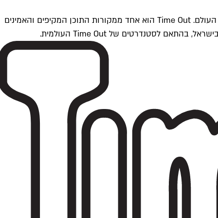
Time Outתל אביב הוא חלק מרשת Time Out Global — רשת מדיה בינלאומית הפועלת ב-360 ערים מרכזיות וב-60 מדינות ברחבי העולם. Time Out הוא אחד ממקורות התוכן המקיפים והאמינים