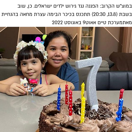
במוצ"ש הקרוב: הפגנה נגד גירוש ילדים ישראלים. כן, שוב
בשבת (13.8, 20:30) תתכנס בכיכר הבימה עצרת מחאה בהנחיית יעל אבקסיס, עם הופעות של מיקי גבריאלוב, מאור כהן, חמי רודנר ועוד,...
מאת
מערכת טיים אאוט
9 באוגוסט 2022