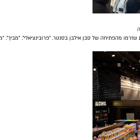
ה
מו מהפתיחה של סבן אילבן בסנטר. "פרובינציאלי". "מביך". "מת