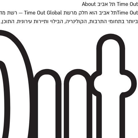
Time Out תל אביב About
ביותר בתחומי התרבות, הקולינריה, הבילוי ותיירות עירונית. התוכן, שמתעדכן 24/7, נכתב ונערך על ידי צוות עיתונאים מקצועי מקומי בישראל, בהתאם לסטנדרט