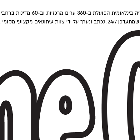
ים של Time Out העולמית.