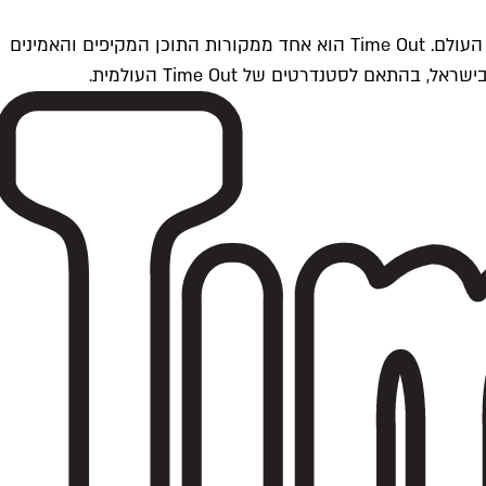
Time Outתל אביב הוא חלק מרשת Time Out Global — רשת מדיה בינלאומית הפועלת ב-360 ערים מרכזיות וב-60 מדינות ברחבי העולם. Time Out הוא אחד ממקורות התוכן המקיפים והאמינים