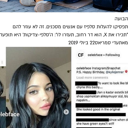
הבועה
תפסיקו להעלות סלפיז עם אנשים מסכנים. זה לא עוזר להם
"תכירו את X, הוא דר רחוב, תעזרו לו": ה'סלפי-צדיקות' היא תופעה חדשה הפורחת במחוזותינו, וממירה צדקה כנה במופע נרקיסיסטי פסול. דעה
מאת
עדי סמריאס
22 ביולי 2019