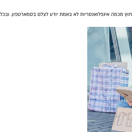
וץ מכמה אינפלואנסריות לא באמת יודע לצלם בסמארטפון. ובכל זא