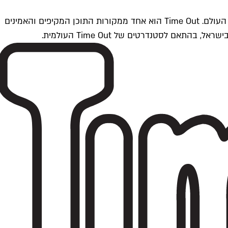
Time Outתל אביב הוא חלק מרשת Time Out Global — רשת מדיה בינלאומית הפועלת ב-360 ערים מרכזיות וב-60 מדינות ברחבי העולם. Time Out הוא אחד ממקורות התוכן המקיפים והאמינים