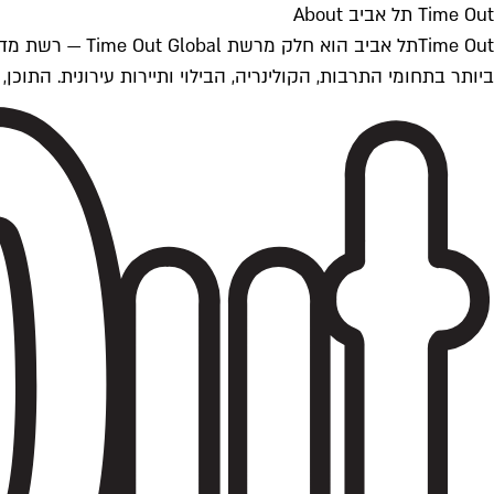
Time Out תל אביב About
ביותר בתחומי התרבות, הקולינריה, הבילוי ותיירות עירונית. התוכן, שמתעדכן 24/7, נכתב ונערך על ידי צוות עיתונאים מקצועי מקומי בישראל, בהתאם לסטנדרט