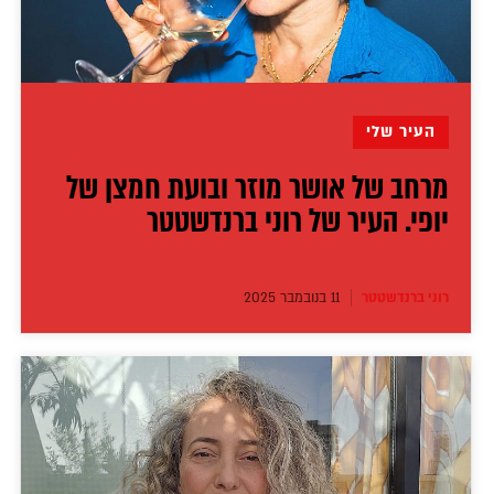
דירה להכיר
© יובל סיגלר תקשורת בע"מ 2026
Designed, Developed and Powered by
RGB Media
תוכן מקודם
העיר שלי
מרחב של אושר מוזר ובועת חמצן של
יופי. העיר של רוני ברנדשטטר
רוני ברנדשטטר
11 בנובמבר 2025