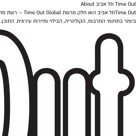
Time Out תל אביב About
ביותר בתחומי התרבות, הקולינריה, הבילוי ותיירות עירונית. התוכן, שמתעדכן 24/7, נכתב ונערך על ידי צוות עיתונאים מקצועי מקומי בישראל, בהתאם לסטנדרט