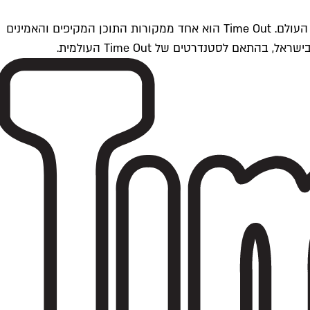
Time Outתל אביב הוא חלק מרשת Time Out Global — רשת מדיה בינלאומית הפועלת ב-360 ערים מרכזיות וב-60 מדינות ברחבי העולם. Time Out הוא אחד ממקורות התוכן המקיפים והאמינים