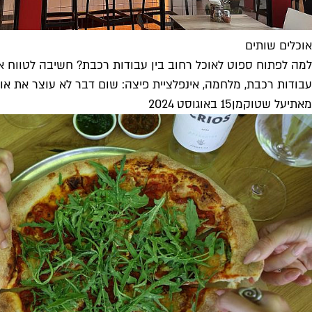
אוכלים שותים
למה לפתוח ספוט לאוכל רחוב בין עבודות רכבת? חשיבה לטווח א
עבודות רכבת, מלחמה, אינפלציית פיצה: שום דבר לא עוצר את אורי 
מאת
יעל שטוקמן
15 באוגוסט 2024