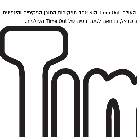
Time Outתל אביב הוא חלק מרשת Time Out Global — רשת מדיה בינלאומית הפועלת ב-360 ערים מרכזיות וב-60 מדינות ברחבי העולם. Time Out הוא אחד ממקורות התוכן המקיפים והאמינים