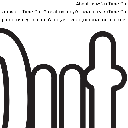
Time Out תל אביב About
ביותר בתחומי התרבות, הקולינריה, הבילוי ותיירות עירונית. התוכן, שמתעדכן 24/7, נכתב ונערך על ידי צוות עיתונאים מקצועי מקומי בישראל, בהתאם לסטנדרט