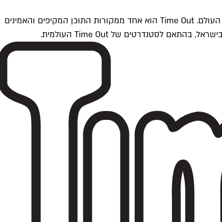
Time Outתל אביב הוא חלק מרשת Time Out Global — רשת מדיה בינלאומית הפועלת ב-360 ערים מרכזיות וב-60 מדינות ברחבי העולם. Time Out הוא אחד ממקורות התוכן המקיפים והאמינים