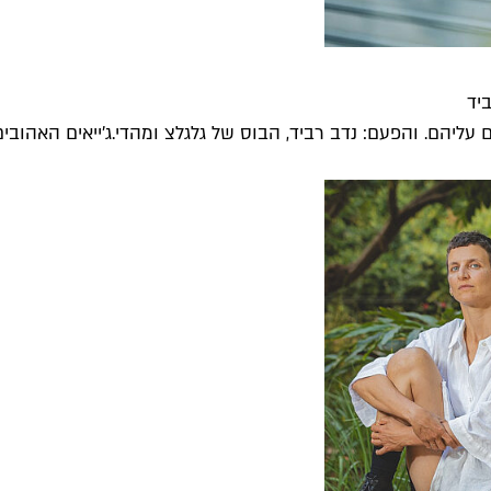
יד
יהם. והפעם: נדב רביד, הבוס של גלגלצ ומהדי.ג'ייאים האהובים ע