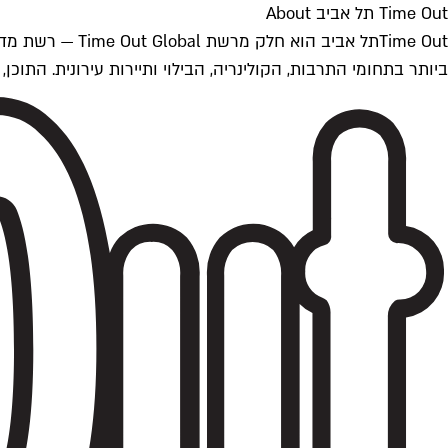
Time Out תל אביב About
ביותר בתחומי התרבות, הקולינריה, הבילוי ותיירות עירונית. התוכן, שמתעדכן 24/7, נכתב ונערך על ידי צוות עיתונאים מקצועי מקומי בישראל, בהתאם לסטנדרט