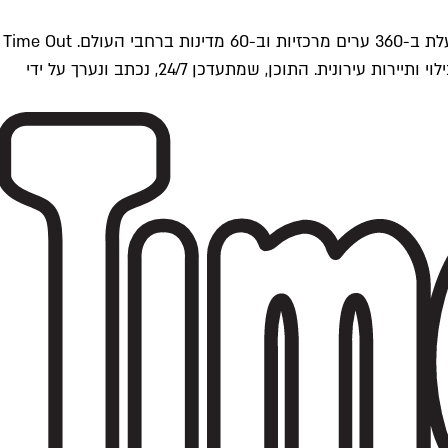
Time Outתל אביב הוא חלק מרשת Time Out Global — רשת מדיה בינלאומית הפועלת ב-360 ערים מרכזיות וב-60 מדינות ברחבי העולם. Time Out
הוא אחד ממקורות התוכן המקיפים והאמינים ביותר בתחומי התרבות, הקולינריה, הבילוי ותיירות עירונית. התוכן, שמתעדכן 24/7, נכתב ונערך על ידי