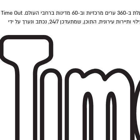
Time Outתל אביב הוא חלק מרשת Time Out Global — רשת מדיה בינלאומית הפועלת ב-360 ערים מרכזיות וב-60 מדינות ברחבי העולם. Time Out
הוא אחד ממקורות התוכן המקיפים והאמינים ביותר בתחומי התרבות, הקולינריה, הבילוי ותיירות עירונית. התוכן, שמתעדכן 24/7, נכתב ונערך על ידי