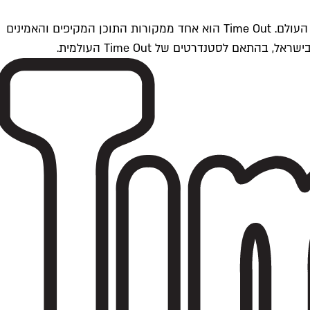
Time Outתל אביב הוא חלק מרשת Time Out Global — רשת מדיה בינלאומית הפועלת ב-360 ערים מרכזיות וב-60 מדינות ברחבי העולם. Time Out הוא אחד ממקורות התוכן המקיפים והאמינים