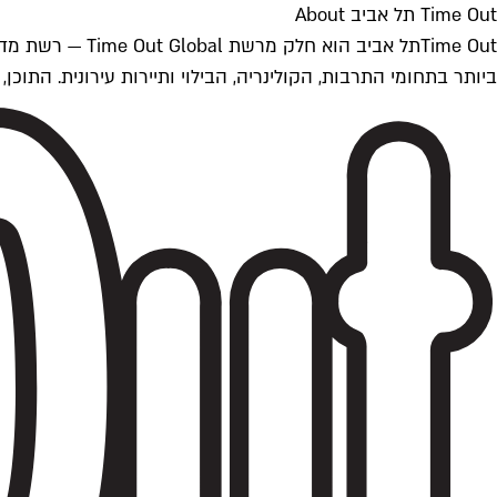
Time Out תל אביב About
ביותר בתחומי התרבות, הקולינריה, הבילוי ותיירות עירונית. התוכן, שמתעדכן 24/7, נכתב ונערך על ידי צוות עיתונאים מקצועי מקומי בישראל, בהתאם לסטנדרט