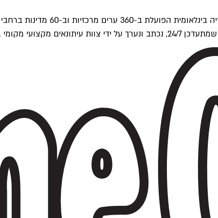
ים של Time Out העולמית.