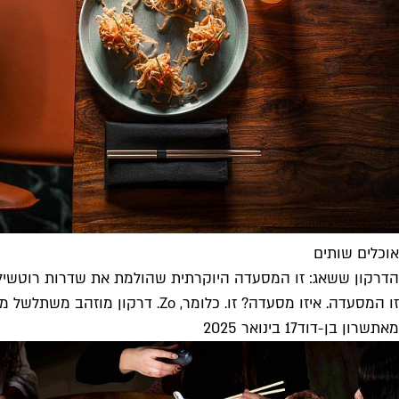
אוכלים שותים
הדרקון ששאג: זו המסעדה היוקרתית שהולמת את שדרות רוטשיל
זו המסעדה. איזו מסעדה? זו. כלומר, Zo. דרקון מוזהב משתלשל מהתקרה באסייתית החדשה על רוטשילד, שמהמרת בהשקעה של מיליונים על מקום...
מאת
שרון בן-דוד
17 בינואר 2025