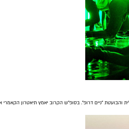
לית והבועטת "ניים דרופ". בסופ"ש הקרוב יאמץ תיאטרון הקאמרי את