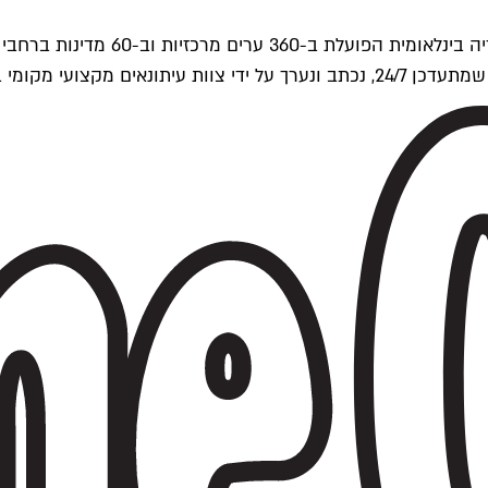
ים של Time Out העולמית.