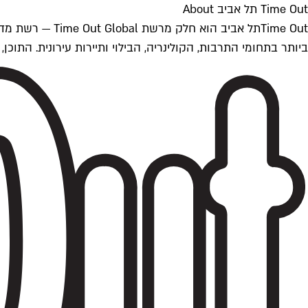
Time Out תל אביב About
ביותר בתחומי התרבות, הקולינריה, הבילוי ותיירות עירונית. התוכן, שמתעדכן 24/7, נכתב ונערך על ידי צוות עיתונאים מקצועי מקומי בישראל, בהתאם לסטנדרט