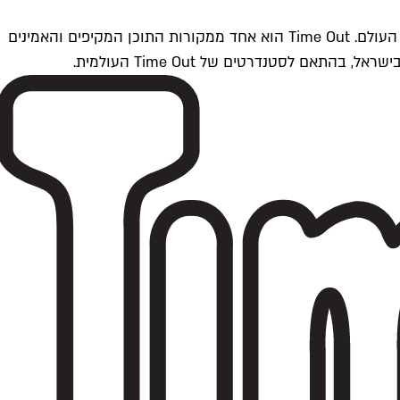
Time Outתל אביב הוא חלק מרשת Time Out Global — רשת מדיה בינלאומית הפועלת ב-360 ערים מרכזיות וב-60 מדינות ברחבי העולם. Time Out הוא אחד ממקורות התוכן המקיפים והאמינים