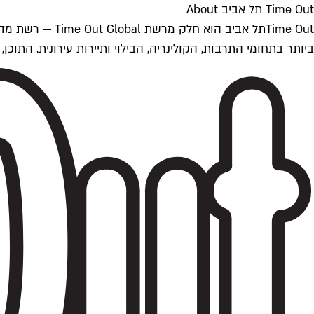
Time Out תל אביב About
ביותר בתחומי התרבות, הקולינריה, הבילוי ותיירות עירונית. התוכן, שמתעדכן 24/7, נכתב ונערך על ידי צוות עיתונאים מקצועי מקומי בישראל, בהתאם לסטנדרט