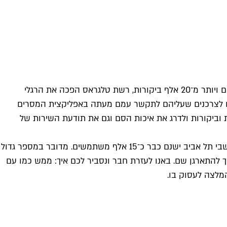
אם חשבתם שרק אתם עליתם פה על משהו, אתם לא. עם יותר מ־100 אלף משתמשים בערוץ המרכזי, יותר מ־1,600 סוחרים מאומתים ויותר מ־20 אלף ביקורות, רשת טלגראס הפכה את הרגלי
עים לצרכנים שעליהם לתקשר עמם מעתה באפליקצית המסרים
 וביקורות ולדרג את איכות הסם וגם את תודעת השירות של
אין לזלזל בהיקף התופעה, שעושה כאב ראש רציני מאוד למשטרה (ולנו דווקא משככת כאבים). רק בשלוש הקבוצות המיועדות לתושבי תל אביב ישנם כבר כ־15 אלף משתמשים. מדובר במספר גדול
 להתארגן שם. באנו לעזרת חבר ונסביר לכם איך: ממש כמו עם
המלצה לעסוק בו.