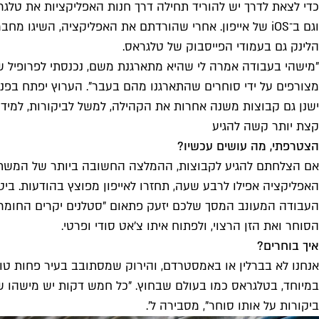
כדי לצאת לדרך יש להוריד תחילה דרך חנות האפליקציות את טלגר
הלינק גם בעמודי הפייסבוק של טלגראס.
"מישהי בעבודה אמרה לי שהיא מתארגנת משם, נכנסתי לפרופיל 
מצורפים על ידי סוחרים שהתארגנו מהם בעבר". הערוץ יפתח בפניכם
ישנן גם קבוצות משנה אחרות את הקהילה, למשל לביקורות, למידע 
קצת יותר קשה להגיע
הצטרפתי, מה עושים עכשיו?
אם הצלחתם להגיע לקבוצות, ההמלצה החשובה ביותר של המשתמ
האפליקציה אפילו לרבע שעה, תחזרו לאייפון מפוצץ בהודעות. ביט
העבודה המעונב המסך שלכם יזעק פתאום "סטלנים יקרים החומר הכ
הסוחר ואת הזן הרצוי, ולפתוח איתו צ'אט סודי ופרטי.
איך בוחרים?
אנחנו לא בברלין או באמסטרדם, והירוק שמסתובב בעיר פחות טוב
במיוחד, בטלגראס כמו בעולם שבחוץ. "כל חמש דקות יש מישהו שמ
ביקורות על אותו סוחר", מסבירה ל'.