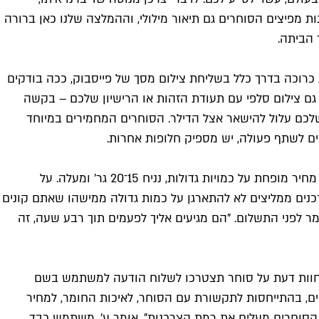
מפיצים הסוחרים גם תיאור מילולי, וההמלצה שלנו כאן ברורה
 הביתה.
כרוכה בדרך כלל בשליחת צילום מסך של פייסבוק, ככה בודקים
גם צילום סלפי עם תעודת הזהות או הרישיון שלכם – בקשה
כם עלול להישאר אצל הדילר. הסוחרים המחמירים במיוחד
ים לשתף פעולה, יש מספיק חלופות אחרות.
המחירים כיום בטלגראס עומדים על כ־100 ש"ח לגר', דומה לסביבת המחירים המקובלת בתל אביב. חלק מהסוחרים מציעים דילים – מחיר מופחת על כמויות גדולות, נניח 15־20 גר' ומעלה. על
צמאית, בחינם. הצרכנים ממליצים לא להתארגן על כמות גדולה ממישהו שאתם קונים
 לפני התשלום. "הם מגיעים אליך לפעמים תוך רבע שעה, זה
 חוות דעת על סוחר תצטרכו לשלוח הודעה למשתמש בשם
 לציין את שם המשתמש של הסוחר, את אזור הפעילות, כמה מילים חמות (או קוטלות), ולבסוף דירוג מ־1 עד 5 כוכבים, בהתייחסות לתקשורת עם הסוחר, לאיכות החומר, למחיר
 הסוחרים מעלים את רמת הצרכנות", אומר ע', משתמש כבד.