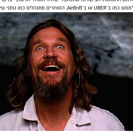
"ממש כמו ב־UBER או ב־AirBnB, הסוחרים מתנהלים כמו נותני שירות לכל דבר כדי שתיתן להם דירוג גבוה. הם מדייקים, אדיבים, ומזכירים לך בסוף העסקה לדרג אותם כמובן".