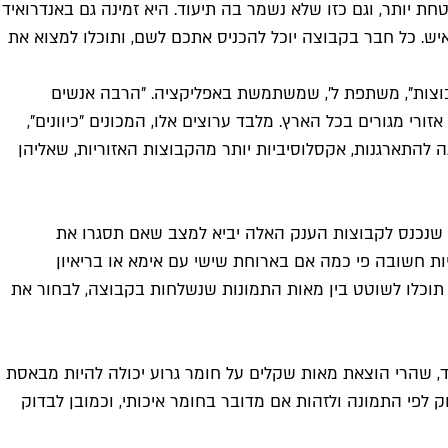
 יותר, וגם כזו שלא נשמר בה תיעוד. היא זמינה גם באנדרואיד
יפון. אחרי שהורדתם את האפליקציה, השיגו מחבר את הלינק לקבוצת האם – "ערוץ הגזע", שבו חברים כ־100 אלף איש. כל חבר בקבוצה יוכל להכניס אתכם לשם, ותוכלו למצוא את
בוצות", משתפת ל', שמשתמשת באפליקציה. "הרבה אנשים
י מגורים בכל הארץ. מלבד ערוצים אלו, המכונים "כיוונים",
ה להתארגנות, אקסלוסיביות יותר מהקבוצות האזוריות, שאליהן
נכנס לקבוצות הענק האלה יביא למצב שאם תסגרו את
יות חשובה פי כמה אם בארוחת שישי עם אימא או בריאיון
 תוכלו לשוטט בין מאות התמונות שנשלחות בקבוצה, לבחור את
ד, שהרי הוצאת מאות שקלים על חומר גרוע יכולה להיות מבאסת
לפי התמונה ולזהות אם מדובר בחומר איכותי, וכמובן לבדוק