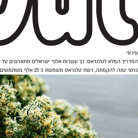
עירוני
המדריך המלא לטלגראס: כך עשרות אלפי ישראלים מתארגנים על 
כחצי שנה להקמתה, רשת טלגראס משמשת כ־15 אלף משתמשים בתל אביב לבדה. השאר, אנחנו מניחים, פשוט לא יודעים איך. אספנו טיפים להתארגנות ממשתמשים מנוסים