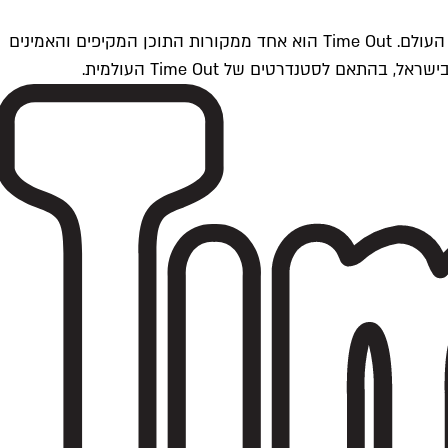
Time Outתל אביב הוא חלק מרשת Time Out Global — רשת מדיה בינלאומית הפועלת ב-360 ערים מרכזיות וב-60 מדינות ברחבי העולם. Time Out הוא אחד ממקורות התוכן המקיפים והאמינים