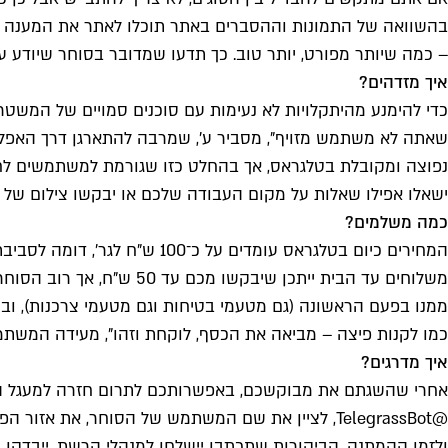
בהשוואה של התמונות וההסברים באתר תוכלו לאתר את המענה הטו
– כמה שיותר מפורט, יותר טוב. כך תדעו שמדובר בסוחר שיודע ע
איך מזדהים?
כדי להימנע מהיתקלויות לא נעימות עם סוכנים סמויים של המשט
שאתה לא משתמש מזויף", מסביר ע', שמרבה להתארגן דרך האפליק
נפוצה ומקובלת בטלגראס, אך בהחלט כזו שגורמת למשתמשים לח
ישאלו אפילו שאלות על מקום העבודה שלכם או יבקשו צילום של ת
כמה משלמים?
משלוחים עד הבית ייתכן ש
ממנו בפעם הראשונה (גם מטעמי בטיחות וגם מטעמי צרכנות), וב
כמו לקנות פיצה – מביאה את הכסף, לוקחת וזהו", מעידה המשת
איך מדרגים?
אחרי שהשגתם את מבוקשכם, באפשרותכם לתרום חזרה למעגל הצ
ולזמן ההמתנה. הביקורות שתכתבו יישלחו למנהלי הרשת, ייבדקו 