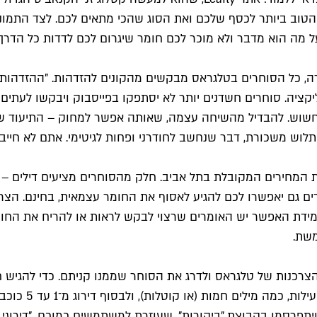
ב ביותר לכסף שלכם ואת הסוג שהכי מתאים לכם. לצד התמונות 
ל מה הוא מדבר ולא מוכר לכם חומר שיגרום לכם לדדות כל הדרך
רה, כל הסוחרים בטלגראס מבקשים מהקונים להזדהות. "ההזדהות 
ציה. סוחרים חשדנים יותר לא יסתפקו בפייסבוק ויבקשו לעתים 
שוש. להבדיל מהשיחה עצמה, שאותה אפשר למחוק – התיעוד של
לוש משכורת, דבר שנחשב לחודרני ופחות לגיטימי. אתם לא חייב
יבקשו מכם עד 50 ש"ח, אך רוב הסוחרים גם יאפשרו לכם להגיע לאסוף את החומר ע
מידת האפשר יש האומרים שרצוי לבקש לראות או להריח את החומר
משת.
רכנות של טלגראס ולדרג את הסוחר שממנו קניתם. כדי להגיש
@TelegrassBot,
ויתפרסמו בקבוצת "ביקורות", שעוזרת למשתמשים כמוכם. "דירוגי