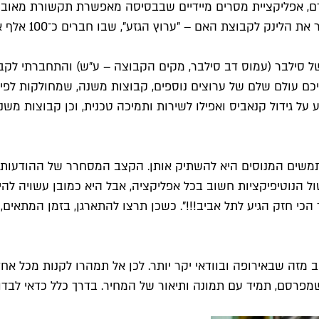
ם, אפליקציית מסרים מיידיים שבבסיסה מאפשרת תקשורת מאובטחת
וגם ב־iOS של אי
של סילבר (עמוס דב סילבר, מקים הקבוצה – ע"ש) והתחברתי לק
 עולם שלם של ערוצים נוספים, קבוצות משנה, שמחולקות לפי אזור
על גידול קנאביס ואפילו לשירות ותמיכה טכנית, וכן קבוצות משנ
שים המנוסים היא להשתיק אותן. הקצב המסחרר של ההודעות ש
ול הנוטיפיקציות חשוב בכל אפליקציה, אבל היא כמובן עשויה לה
י חזק הגיע לתל אביב!!!". כשכן תרצו להתארגן, בזמן המתאים,
 מזה שבאירופה ובוודאי יקר יותר. לכן אל תמהרו לקנות מכל אח
פרסם, תמיד עם תמונה ותיאור של המחיר. בדרך כלל כדאי לבדוק 