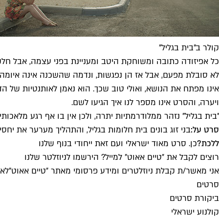
קולר ב"בית בגליל"
כל אפיזודה כתובה ומשוחקת היטב ומעניינת בפני עצמה, אבל חל
לא סובלת מפעם, אבל אז הן נפגשות, ונדמה שהשכנה אינה איומה 
אינו מפתח את הנושא, ואולי טוב שכך. הוא נאמן לאותנטיות של ה
ויערה, והסרט אינו מספר לנו איך הגיעו לשם.
"בית בגליל" נזהר ממלודרמתיות יתרה, ולכן אין בו אף רגע מלאכותי
סרט על:
בני זוג בונים בית חלומות בגליל, והתהליך מערער את יחס
ללכת?
כן. סרט מאוד ישראלי ועם זאת ייחודי בנוף שלנו
רוצים לקבל את ״טיים אאוט״ למייל? הירשמו לניוזלטר שלנו
אני מאשר/ת קבלת ניוזלטרים ומידע פרסומי מאתר ״טיים אאוט״
לאי
סרטים
ביקורת סרטים
קולנוע ישראלי