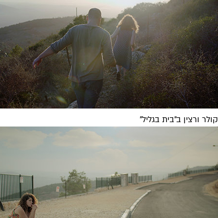
קולר ורצין ב"בית בגליל"