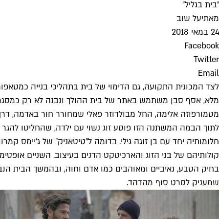
"בית בגליל"
מאת
יעל שוב
24 במאי 2018
Facebook
Twitter
Email
לצד המכונית התקועה, גם הדימוי של בית בתהליכי בנייה כמטאפו
מלא, אסף סבן משתמש באתר של בית ההולך ונבנה לא רק כמסגרת
מטמורפוזה אלימה, החל מבולדוזר פאלי שמחורר חור באדמה, דרך 
לתוך הבמה המשתנה הזו פוסע זוג נשוי עם ילדה, שהחליטו להגר מ
חלומותיה יחד עם בן זוגה גילי. בדומה ל"טיטאניק" של ג'יימס קמר
קולותיהם של בני הזוג והארכיטקט הדנים בעיצוב. השניים אופט
בחיק הטבע, נאיביים ומאוהבים כמו אדם וחוה, ובהמשך הבית הנבנ
שמעניק לסרט סוף מהדהד.