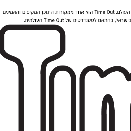
Time Outתל אביב הוא חלק מרשת Time Out Global — רשת מדיה בינלאומית הפועלת ב-360 ערים מרכזיות וב-60 מדינות ברחבי העולם. Time Out הוא אחד ממקורות התוכן המקיפים והאמינים