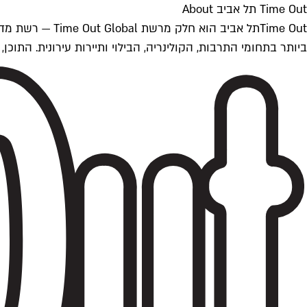
Time Out תל אביב About
ביותר בתחומי התרבות, הקולינריה, הבילוי ותיירות עירונית. התוכן, שמתעדכן 24/7, נכתב ונערך על ידי צוות עיתונאים מקצועי מקומי בישראל, בהתאם לסטנדרט