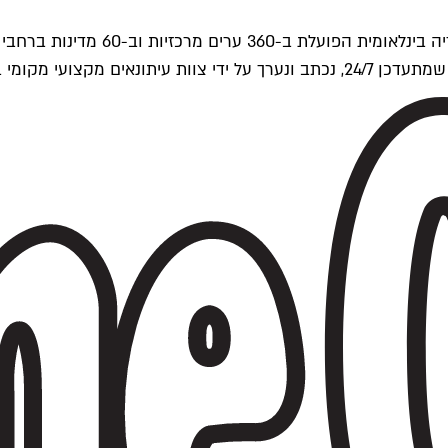
ים של Time Out העולמית.