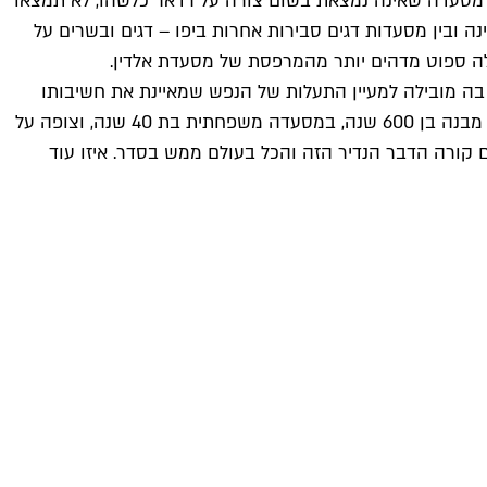
 מסעדה שאינה נמצאת בשום צורה על רדאר כלשהו, לא תמצאו
מהותי בינה ובין מסעדות דגים סבירות אחרות ביפו – דגים ובשרים על
ולה ספוט מדהים יותר מהמרפסת של מסעדת אלדין.
ה מובילה למעיין התעלות של הנפש שמאיינת את חשיבותו
העליונה של האוכל המעודכן וטעמיו הטרנדים או לפחות שם אותו בפרופורציה בריאה. זאת המרפסת הכי טובה בעיר. אתה יושב על מבנה בן 600 שנה, במסעדה משפחתית בת 40 שנה, וצופה על
געים קורה הדבר הנדיר הזה והכל בעולם ממש בסדר. איזו עוד