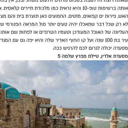
שאתה רוצה זה לשבת בספוט מדהים וללעוס משהו. ובכן, אין בת
אותה ברשימות טופ-10 והיא נראית כמו מלכודת תי
האש, פירות ים קפואים, מזטים. החמוצים כאן תוצרת בית והם מצ
לא רק שכל דבר שתאכלו יהיה טעים יותר מול המראה הפנורמי ש
עיר בת 100 שנה ועל קו החוף האדיר שלה והיא יפה גם ע
מסעדה יכולה לגרום לכם להרגיש ככה.
מסעדת אלדין, טיילת מפרץ שלמה 5