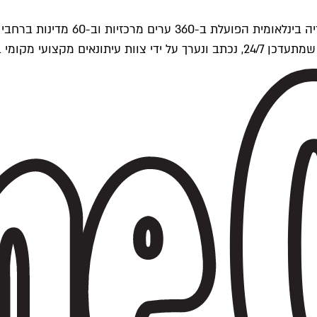
ים של Time Out העולמית.