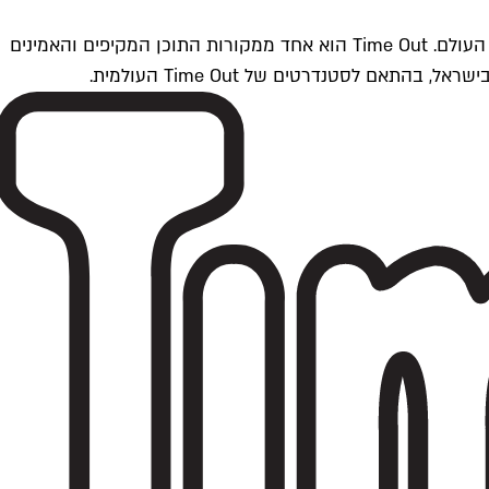
Time Outתל אביב הוא חלק מרשת Time Out Global — רשת מדיה בינלאומית הפועלת ב-360 ערים מרכזיות וב-60 מדינות ברחבי העולם. Time Out הוא אחד ממקורות התוכן המקיפים והאמינים