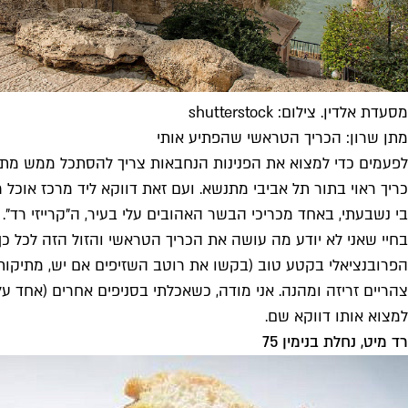
מסעדת אלדין. צילום: shutterstock
מתן שרון: הכריך הטראשי שהפתיע אותי
לפעמים כדי למצוא את הפנינות הנחבאות צריך להסתכל ממש מתחת
כריך ראוי בתור תל אביבי מתנשא. ועם זאת דווקא ליד מרכז אוכל רח
בי נשבעתי, באחד מכריכי הבשר האהובים עלי בעיר, ה"קרייזי רד".
בחיי שאני לא יודע מה עושה את הכריך הטראשי והזול הזה לכל כך
הפרובנציאלי בקטע טוב (בקשו את רוטב השזיפים אם יש, מתיקות 
צהריים זריזה ומהנה. אני מודה, כשאכלתי בסניפים אחרים (אחד על
למצוא אותו דווקא שם.
רד מיט, נחלת בנימין 75