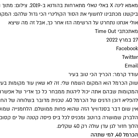
מאמא לינה X באלי טאלי מתארחות בהודנא ב-2019. צילום: מתוך הפייסבוק של ההודנא
ביקשנו מכתבינו לחשוף את הסוד הקולינרי הכי גדול שלהם: המק
אולי אנחנו נתחרט על הרשימה הזו אחר כך, אבל זה מה שיצא
מאת
כתבי Time Out
27 במרץ 2022
Facebook
Twitter
Email
עודד קרמר: הכריך הכי טוב בעיר
שוק הכרמל הוא המקום השמח שלי. זה לא שאין עוד מקומות בעיר 
המקומות שבהם אתה יכול ליהנות ממבחר כל כך אדיר של אפשרויות
להפליא דוכן הדגים של הכרמל 40. טכנית מדובר בשלוחה של החנות שנמצאת מאחור. בפועל מדובר במקום שמגיש, תחת שם הקוד "כריך דייגים" את הסנדוויץ' הטוב בישראל.
אין שום דבר בסנדוויץ' הזה שהוא פחות ממושלם. הלחמנייה שמוש
הלברק שמושרה ברוטב ומכניס לכל ביס פיסה קטנה של ים קסום. 
הלוך חזור לגן עדן עולה רק 40 שקלים.
הכרמל 40, למי שתהה