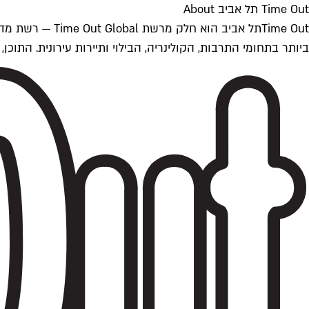
Time Out תל אביב About
ביותר בתחומי התרבות, הקולינריה, הבילוי ותיירות עירונית. התוכן, שמתעדכן 24/7, נכתב ונערך על ידי צוות עיתונאים מקצועי מקומי בישראל, בהתאם לסטנדרט