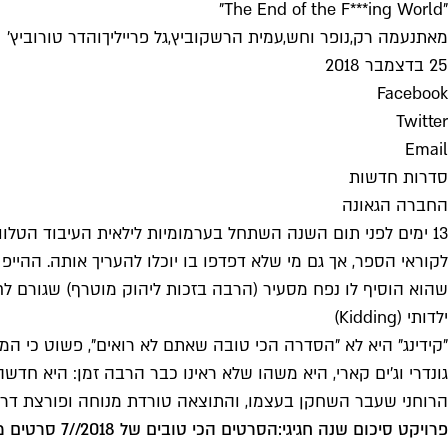
"The End of the F***ing World"
מאת
נעמה רק
,
נופר וחש
,
עמית הרשקוביץ
,
גל פרייליך
ו
הדר טורוביץ'
25 בדצמבר 2018
Facebook
Twitter
Email
סדרות חדשות
החברה הגאונה
13 ימים לפני תום השנה השתחל בערמומיות לילאית העיבוד הטלוויזיוני של "
לקוראי הספר, אך גם מי שלא דפדפו בו יוכלו להעריך אותה. ההיי
שהוא הוסיף לו נפח מסעיר (הרבה בזכות ליהוק מוטרף) שגורם לחמישים ומשהו
ילדותי (Kidding)
"
קידינג
" היא לא "הסדרה הכי טובה שאתם לא רואים", פשוט כי המו
גונדרי וג'ים קארי, היא משהו שלא ראינו כבר הרבה זמן: היא חדש
הרוחני שעבר השחקן בעצמו, והתוצאה טורדת מנוחה ופורצת דרך
פרויקט סיכום שנה חגיגי:
הסרטים הכי טובים של 2018
//
7 סרטים מעולים