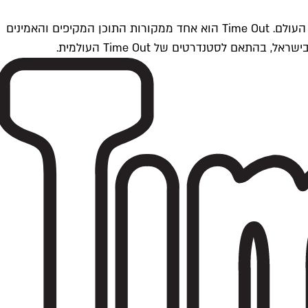
Time Outתל אביב הוא חלק מרשת Time Out Global — רשת מדיה בינלאומית הפועלת ב-360 ערים מרכזיות וב-60 מדינות ברחבי העולם. Time Out הוא אחד ממקורות התוכן המקיפים והאמינים