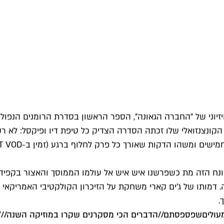
החברה הגאונה
", הספר הראשון בסדרת הרומנים הנפול
פ הקונצנזואלי שלו זכתה הסדרה הצדיק כל טיפת דיו ופיקסל: לא 
 הדקות שאורך כל פרק לחלוף ברגע (זמין ב-HOT VOD ובסלקום טיוי).
נח הזה מת כשפרשנו איש איש אל עולמו הממוסך והאצור בקפידה א
ה. דמותו של ג'ים קארי משחקת על הזיכרון הקולקטיבי האמריקאי 
.
שפספסתם
//
הדברים הכי מסקרנים שקרו במוזיקה השנה
//
7 סדר