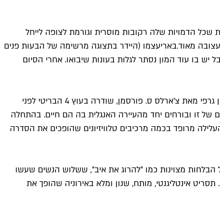
 שכל הדמויות שלה רקובות מוסרית וגורמת לצופה לייחל
צובה מאוד.
בארי
עצמו (היידר בתצוגה מרשימה של הבעות פנים
מעורר הזדהות מיידית, אבל יש בו עוד המון נסתר לגלות בעונות שיבואו. אחרי הסיום
" היא בדיוק זה. הסדרה, שמבוססת על רומן גרפי מאת צ'ארלס ס. פורסמן, שודרה בעוץ 4 הבריטי לפני
סיכופט צעיר, ואליסה, מרדנית בת 17, מוצאים נחמה זה בפגמים של זו ובורחים יחד מהעיירה האנגלית בה הם חיים. בהתחלה
העלילה מרופד בכמה מרכיבים טלוויזיונים שהופכים את הסדרה
ל הבלחות מצוינות כמו "להרוג את איב", ששלוש הנשים שעשו
תסריט אינטליגנטי, מותח, שנון ומלא באירוניה שהופך את