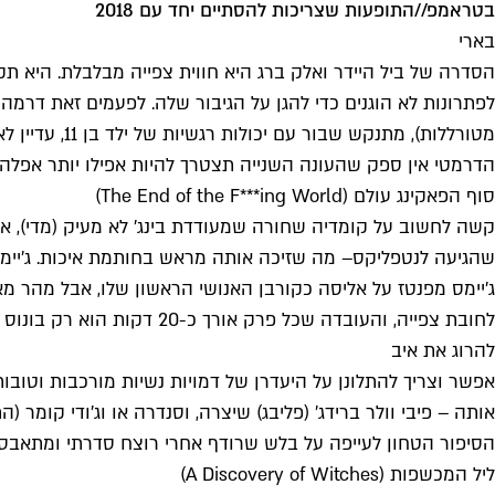
בטראמפ
//
התופעות שצריכות להסתיים יחד עם 2018
בארי
הסדרה של ביל היידר ואלק ברג היא חווית צפייה מבלבלת. היא ת
לפתרונות לא הוגנים כדי להגן על הגיבור שלה. לפעמים זאת דר
מטורללות), מ
הדרמטי אין ספק שהעונה השנייה תצטרך להיות אפילו יותר אפלה, 
סוף הפאקינג עולם (The End of the F***ing World)
קשה לחשוב על קומדיה שחורה שמעודדת בינג' לא מעיק (מדי), אב
שהגיעה ל
נטפליקס
ג'יימס מפנטז על אליסה כקורבן האנושי הראשון שלו, אבל מהר מא
לחובת צפייה, והעובדה שכל פרק אורך כ-20 דקות הוא רק בונוס מוזר.
להרוג את איב
אפשר וצריך להתלונן על היעדרן של דמויות נשיות מורכבות וטובו
אותה – פיבי וולר ברידג' (פליבג) שיצרה, וסנדרה או וג'ודי קומ
הסיפור הטחון לעייפה על בלש שרודף אחרי רוצח סדרתי ומתאבסס
ליל המכשפות (A Discovery of Witches)