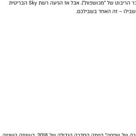
היינו בטוחים שיחד עם "דמדומים" ו"דם אמיתי" תמות גם תופעת מוצצי הדם הסקסיים (ואיתה לצערנו גם ז'אנר מחודדות הכובע שקבר הריבוט של "מכושפות"). אבל אז הגיעה רשת Sky הבריטית
שבילו – זה האחד בשבילכם.
רה של שפחה
" הייתה הסדרה הגדולה של 2018. בעונתה השנייה