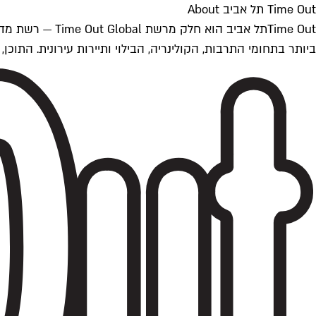
Time Out תל אביב About
ביותר בתחומי התרבות, הקולינריה, הבילוי ותיירות עירונית. התוכן, שמתעדכן 24/7, נכתב ונערך על ידי צוות עיתונאים מקצועי מקומי בישראל, בהתאם לסטנדרט