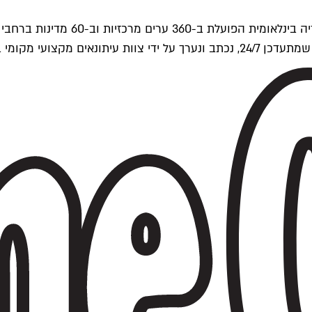
ים של Time Out העולמית.