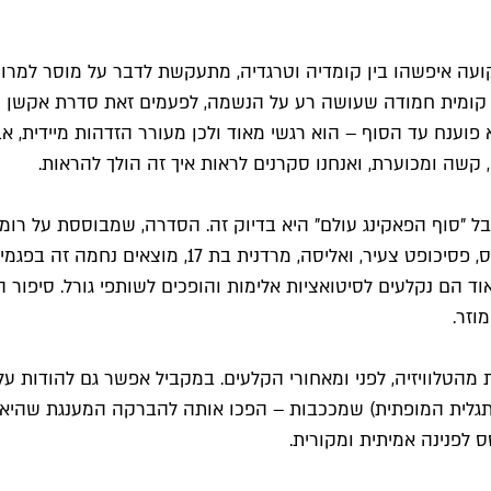
קועה איפשהו בין קומדיה וטרגדיה, מתעקשת לדבר על מוסר למרות
מה קומית חמודה שעושה רע על הנשמה, לפעמים זאת סדרת אקשן ע
תנקש שבור עם יכולות רגשיות של ילד בן 11, עדיין לא פוענח עד הסוף – הוא רגשי מאוד ולכן 
קשה ומכוערת, ואנחנו סקרנים לראות איך זה הולך להראות.
ל "
סוף הפאקינג עולם
– מה שזיכה אותה מראש בחותמת איכות. ג'יימס, פ
וד הם נקלעים לסיטואציות אלימות והופכים לשותפי גורל. סיפור 
ת מהטלוויזיה, לפני ומאחורי הקלעים. במקביל אפשר גם להודות ע
ר (התגלית המופתית) שמככבות – הפכו אותה להברקה המענגת שהיא. 
 לפנינה אמיתית ומקורית.