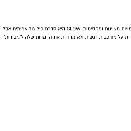
ההבטחה הגדולה של העונה הראשונה מתגשמת בסיבוב השני. קומדיית האייטיז של נטפליקס ממשיכה להיות תענוג אמיתי, מלא בדמויות מצוינות ומקסימות. GLOW היא סדרת פיל-גוד אמיתית אבל
ת על מורכבות רגשית ולא מרדדת את הדמויות שלה ל"גיבורות"