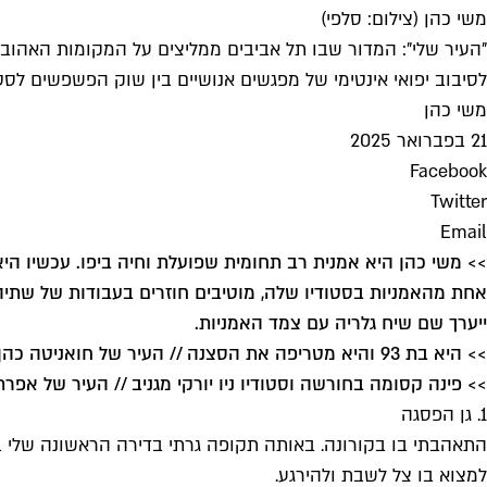
משי כהן (צילום: סלפי)
"העיר שלי": המדור שבו תל אביבים ממליצים על המקומות האהובי
לסיבוב יפואי אינטימי של מפגשים אנושיים בין שוק הפשפשים לסט
משי כהן
21 בפברואר 2025
Facebook
Twitter
Email
>> משי כהן היא אמנית רב תחומית שפועלת וחיה ביפו. עכשיו הי
ייערך שם שיח גלריה עם צמד האמניות.
>> היא בת 93 והיא מטריפה את הסצנה // העיר של חואניטה כהן סמית'
>> פינה קסומה בחורשה וסטודיו ניו יורקי מגניב // העיר של אפרת 
1. גן הפסגה
התאהבתי בו בקורונה. באותה תקופה גרתי בדירה הראשונה שלי בע
למצוא בו צל לשבת ולהירגע.