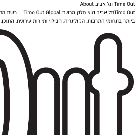
Time Out תל אביב About
ביותר בתחומי התרבות, הקולינריה, הבילוי ותיירות עירונית. התוכן, שמתעדכן 24/7, נכתב ונערך על ידי צוות עיתונאים מקצועי מקומי בישראל, בהתאם לסטנדרט