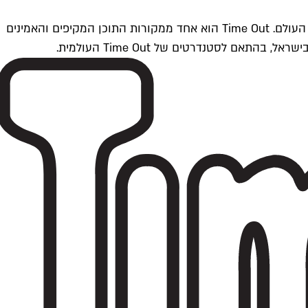
Time Outתל אביב הוא חלק מרשת Time Out Global — רשת מדיה בינלאומית הפועלת ב-360 ערים מרכזיות וב-60 מדינות ברחבי העולם. Time Out הוא אחד ממקורות התוכן המקיפים והאמינים