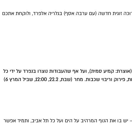
רוכה זוגית חדשה (עם ערבה אסף) בגלריה אלפרד, ולוקחת אתכם
וצרת: קמיע סמית), ועל אף שהעבודות נוצרו בנפרד על ידי כל
אחת מהאמניות בסטודיו שלה, מוטיבים חוזרים בעבודות של שתיהן מייצרים ביניהן יחסים סימביוטיים של השלה והתחדשות, היפרדות, פירוק וריבוי שכבות. מחר (שבת, 22.2, 12:00, שביל המרץ 6)
יש בו את הנוף המרהיב על הים ועל כל תל אביב, ותמיד אפשר