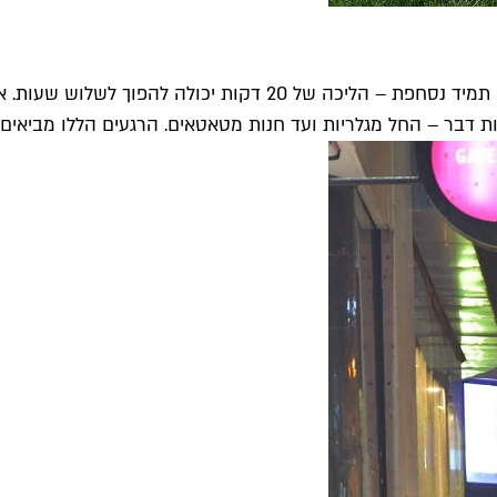
זה לא “מקום”, אבל בעצם זה כן: כשיש לי את הזמן, וגם כשאין, אני
נות דבר – החל מגלריות ועד חנות מטאטאים. הרגעים הללו מביאים