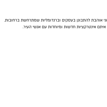
 תמיד נסחפת – הליכה של 20 דקות יכולה להפוך לשלוש שעות. אני אוהבת להתבונן בעסקים וברנדומליות שמתרחשת ברחובות.
 איתם אינטרקציות חדשות ומיוחדות עם אנשי העיר.