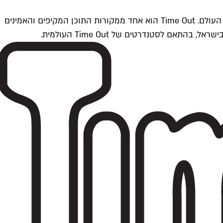
Time Outתל אביב הוא חלק מרשת Time Out Global — רשת מדיה בינלאומית הפועלת ב-360 ערים מרכזיות וב-60 מדינות ברחבי העולם. Time Out הוא אחד ממקורות התוכן המקיפים והאמינים