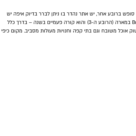
 סופש ברובע אחר, יש אתר נהדר בו ניתן לברר בדיוק איפה יש
. רהיטים, בגדים, תכשיטים, דברים לבית, הכל. השוק האהוב עלי הוא Brocante de la rue de Bretagne במארה (הרובע ה-3) והוא קורה פעמיים בשנה – בדרך כלל
ם שוק מתוק וקטן שפתוח כל השבוע בבקרים חוץ מימי שני, שנקרא Marche d'aligre, יש שם גם שוק אוכל משובח וגם בתי קפה וחנויות מעולות מסביב. מקום כיפי