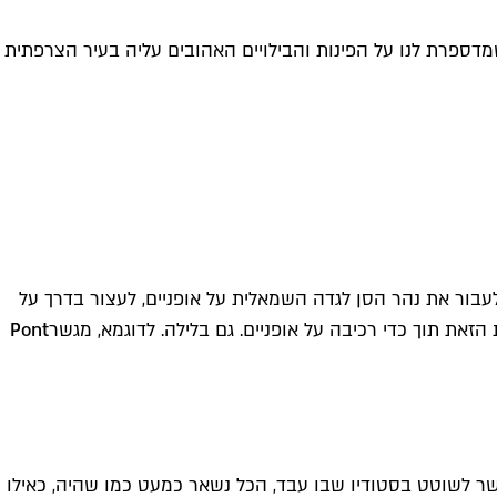
שמדספרת לנו על הפינות והבילויים האהובים עליה בעיר הצרפתית
 לעבור את נהר הסן לגדה השמאלית על אופניים, לעצור בדרך על
זאת תוך כדי רכיבה על אופניים. גם בלילה. לדוגמא, מגשר
Pont
י מאד אוהבת. המוזיאון היה למעשה ביתו והסטודיו של הפסל והצייר המוכשר אמיל אנטואן בורדל (1861-1929). אפשר לשוטט בסטודיו שבו עבד, הכל נשאר כמעט כמו שהיה, כאילו