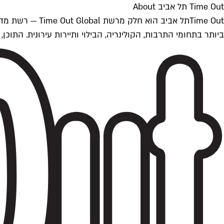
Time Out תל אביב About
ביותר בתחומי התרבות, הקולינריה, הבילוי ותיירות עירונית. התוכן, שמתעדכן 24/7, נכתב ונערך על ידי צוות עיתונאים מקצועי מקומי בישראל, בהתאם לסטנדרט