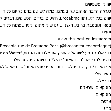
שווקי פשפשים
כנראה הדבר האהוב עלי בעולם. יכולה לשוטט בהם כל יום כל היום.
שוק בכל רגע נתון:
Brocabrac
ונעים.
View this post on Instagram
 Brocante rue de Bretagne Paris (@brocanteruedebretagne)
רוני אלטר תגיע לישראל להשיק את אלבומה החדש, "Water on Water", בהופעה מיוחדת ב-01.12 במרכז ענב בת"א
רוצים לקבל את ״טיים אאוט״ למייל? הירשמו לניוזלטר שלנו
אני מאשר/ת קבלת ניוזלטרים ומידע פרסומי מאתר ״טיים אאוט״
לאי
העיר שלי
רוני אלטר
מוזיקאים ישראלים
מוזיקאים
צרפת
פריז