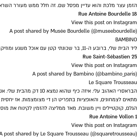
הזמן עצר מלכת והוא עדיין מפסל שם. זה חלל ממש מעורר השראה.
18 Rue Antoine Bourdelle
View this post on Instagram
A post shared by Musée Bourdelle (@museebourdelle)
BAMBINO
ליד הבית שלי, ברובע ה-11, בר שכונתי קטן עם אוכל משגע ומוזיקה מעולה. הרבה תקליטים, מנות קטנות וטעימות וגוד וייב. לפעמים יש שם גם מסיבות. פתוח כל ערב עד מאוחר.
25 Rue Saint-Sébastien
View this post on Instagram
A post shared by Bambino (@bambino_paris)
Le Square Trousseau
הבראסרי האהוב עלי. איזה
מתאים לצמחונים, והאופציות בתפריט הן די מצומצמות. אז יחסית 
הגלם, קוקטיילים ויין משובח. מאד ממליצה להזמין לקינוח את מוס
1 Rue Antoine Vollon
View this post on Instagram
A post shared by Le Square Trousseau (@squaretrousseau)