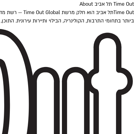
Time Out תל אביב About
ביותר בתחומי התרבות, הקולינריה, הבילוי ותיירות עירונית. התוכן, שמתעדכן 24/7, נכתב ונערך על ידי צוות עיתונאים מקצועי מקומי בישראל, בהתאם לסטנדרט