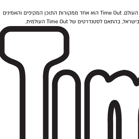
Time Outתל אביב הוא חלק מרשת Time Out Global — רשת מדיה בינלאומית הפועלת ב-360 ערים מרכזיות וב-60 מדינות ברחבי העולם. Time Out הוא אחד ממקורות התוכן המקיפים והאמינים