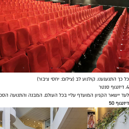
כל כך התגעגענו. קולנוע לב (צילום: יחסי ציבור)
4. דיזנגוף סנטר
לעד יישאר הקניון המועדף עליי בכל העולם. המבנה והתנועה הספי
דיזנגוף 50