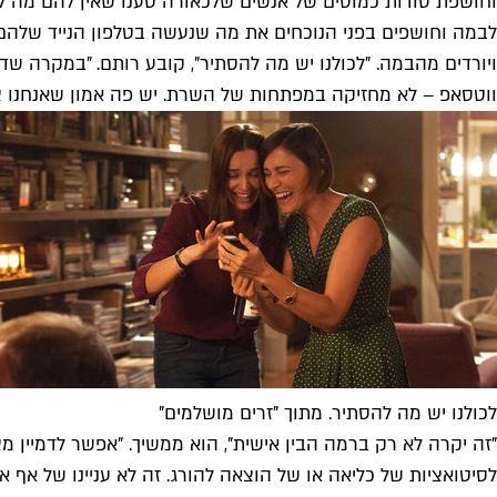
וחושפת סודות כמוסים של אנשים שלכאורה טענו שאין להם מה להסת
לבמה וחושפים בפני הנוכחים את מה שנעשה בטלפון הנייד שלהם
ויורדים מהבמה. "לכולנו יש מה להסתיר", קובע רותם. "במקרה שדב
ווטסאפ – לא מחזיקה במפתחות של השרת. יש פה אמון שאנחנו צריכ
לכולנו יש מה להסתיר. מתוך "זרים מושלמים"
"זה יקרה לא רק ברמה הבין אישית", הוא ממשיך. "אפשר לדמיין 
לסיטואציות של כליאה או של הוצאה להורג. זה לא עניינו של א