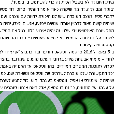
מידע היום זה לא בשביל הכיף, זה כדי להשתמש בו בעתיד".
"בוקה ומבולקה, זה מה שיקרה כאן", אומר העתידן פרופ' דוד פס
לדברי פסיג, לעצם העובדה שיש לנו היכולת להיות עם עצמנו ועם 
שיהיה קשה מאוד לדמיין אותה. אנשים ייפגעו, אנשים ינצלו, יהיה
התקשורת האינטואיטיבי שלנו. זה יהיה אירוע בלתי רגיל אם המיד
לשמור עלינו בצורה הרמטית. אני מציע שאנשים ייזהרו במה שהם 
קטסטרופה קיצונית
ב־5 באפריל 2016 פרסמה ווטסאפ הודעה ובה כתבה: "
"כל התקשורת שלנו עוברת לשרתים של ווטסאפ ונשארת שם. כמות ה
שיהיה לו אינטרס או אפילו ווטסאפ בעצמה, הוא יכול להגיע לשרת
על עצמו ועל הנתונים, כך גם בווטסאפ, אבל האם אנחנו סומכים על