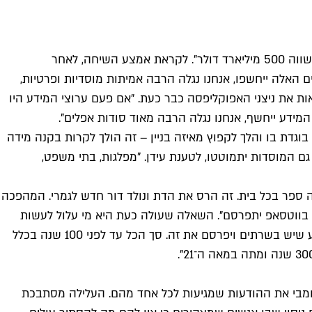
את תחילת השיחה עם ד"ר אשר עידן, מומחה לרשתות חברתיות ולחדשנות, הוא פותח במשפט "אין מצב שזה יתפרסם. המידע הזה שווה 500 מיליארד דולר". לקראת אמצע השיחה, לאחר
האלה ייחשפו, אנחנו נגלה הרבה אמיתות מוסדיות ופרטיות,
אות את ניצני האפוקליפסה כבר כעת. "אם פעם ערוצי המידע היו
המידע ייחשף, אנחנו נגלה הרבה מאוד סודות אפלים".
גדת בו והלך לקפוץ מאיזה בניין – זה הולך לקרות בקנה מידה
ם המוסדות יתמוטטו, לטענת עידן. "מפלגות, בתי משפט,
 ספר בכל בית. זה הרס את הדת ונולד דור חדש לגמרי. המהפכה
ם בווטסאפ יתפרסם". השאלה שעולה כעת היא מי עלול לעשות
דבר כזה לאנושות. "אני בהחלט חושב שיכול להיות האקר רוסי שירצה להרוס את המרקם של ארצות הברית. הוא יוריד את כל המידע שיש בשרתים ויפרסם את זה. סך הכל עד לפני 100 שנה בכלל
פומבי את ההודעות שמגיעות לכל אחד מהם. העלילה מסתבכת