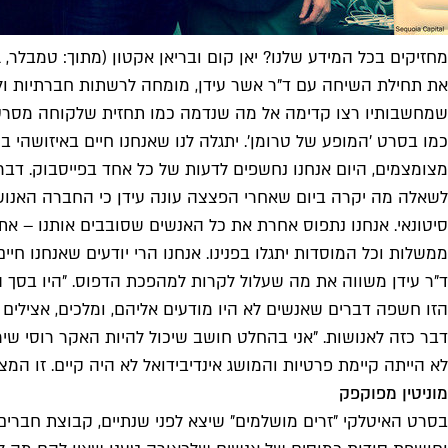
מחזיקים בכל המידע שלנו? יאן קום ובריאן אקטון (מתוך: טמבלר, SEQUOIA CAPITAL)
שמחשבותיו רצו קדימה אל מה שנדמה כמו תחזית שלקוחה מסרט מד
כמו בסרט 'המופע של טרומן'. יתגלה לנו שאנחנו חיים באיזושהי ב
מצומצמים, היום אנחנו נחשפים לדעות של כל אחד בפייסבוק. דברים
לשאלה מה יקרה ביום שאחרי הפצצה עונה עידן כי החברה האנושית
סיטונאי. אנחנו נתפוס אחרת את כל האנשים שסובבים אותנו – את 
ממשלות וכל המוסדות יתגלו בפנינו. אנחנו הרי יודעים שאנחנו חי
ד"ר עידן משווה את מה שעלול לקרות למהפכת הדפוס. "היו בסך 
הזו חשפה דברים שאנשים לא היו מודעים אליהם, ומלכים, אצילי
לא הייתה קיימת פרטיות והמושג אינדיבידואל לא היה קיים. זו המצאה של המודר
מוניטין מפוקפק
בסרט האיטלקי "זרים מושלמים" שיצא לפני שנתיים, קבוצת חבר