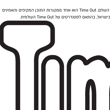
Time Outתל אביב הוא חלק מרשת Time Out Global — רשת מדיה בינלאומית הפועלת ב-360 ערים מרכזיות וב-60 מדינות ברחבי העולם. Time Out הוא אחד ממקורות התוכן המקיפים והאמינים