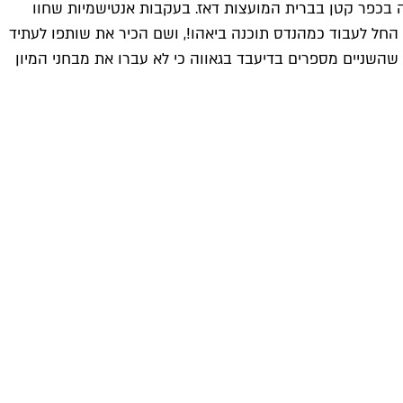
מסרים. אבי האפליקציה, קום, נולד ב־1976 למשפחה יהודית שהתגוררה בכפר קטן בברית המועצות דאז. בעקבות אנטישמיות שחוו
א החל לעבוד כמהנדס תוכנה ביאהו!, ושם הכיר את שותפו לעתיד
(שהפכה בעקבות כך לבעלים), חברה שהשניים מספרים בדיעבד בגאווה כי לא עברו את מבחני המיון