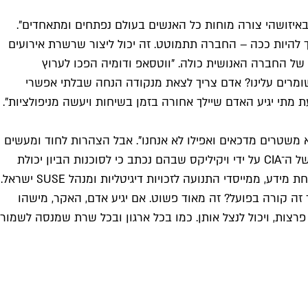
באיזושהי צורה מוחות כל האנשים בעולם נפתחים ומתאחדים".
ך להיות ככה – החברה תתמוטט. זה יכול ליצור שרשרת אירועים
ם של החברה האנושית כולה. "ווטסאפ ודומיה הפכו לערוץ
 שומרים עלינו? אדם צריך לצאת מנקודה הנחה שבלתי אפשרי
מתי יגיע האדם שיילך אחורה בזמן בשיחות ויעשה מניפולציות".
ם, לא משטרים מדכאים ואפילו לא אנחנו". אבל הצהרות לחוד ומעשים
לחוד – מומחי אבטחת מידע ברחבי העולם טוענים שמדובר בהצהרה שאי אפשר לסמוך עליה. במרץ 2017, למשל, הודלפו מסמכים של ה־CIA על ידי ויקיליקס שבהם נכתב כי לסוכנות הביון יכולת
לפרוץ לתוכנות המסרים המיידיים, בהן ווטסאפ. אז האם זה באמת יכול לקרות? "התשובה לגמרי כן", אומר דורון אופק, מומחה לאבטחת מידע, ממייסדי התנועה לזכויות דיגיטליות ומנהל SUSE ישראל.
ה קורה בפועל? זה מאוד פשוט. אם יגיע אדם, האקר, מישהו
רצות, ויכול לנצל אותן. כמו בכל ארגון ובכל שרת שמנסה לשמור