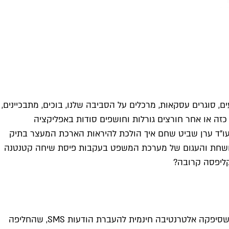
 סוגרים עסקאות, מרכלים על הסביבה שלנו, בוכים, מתבכיינים,
כזה או אחר חורצים גורלות וחושפים סודות באפליקציה
 עו"ד ערן שביט שחם איך הולכת להיראות הארכת המעצר בתיק
בה המושחת והעגום של מערכת המשפט בעקבות פיסת שיחה קטנטנה
קליפסה קרובה?
ווטסאפ (WhatsApp) נוסדה לפני שמונה שנים על ידי יאן קום ושותפו בריאן אקטון. את הפופולריות שלה חבה האפליקציה לעובדה שסיפקה אלטרנטיבה חינמית להעברת הודעות SMS, שהחליפה