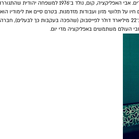
חשבונות חודשיים של 1,000 ש"ח לחברות הסלולר על חלופת 
חיו על תלושי מזון ועבודות מזדמנות. בטרם סיים את לימודיו הו
אקטון. השאר היסטוריה. לפני כשלוש שנים נמכרו מניות ווטסאפ ב־22 מיליארד דולר לפייסבוק 
רחבי העולם משתמשים באפליקציה מדי יום.