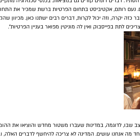
יר. דברים דומים קורים גם במציאות. בכנסי טכנולוגיה מתקיים 
. נעם רותם, אקטיביסט בתחום הפרטיות ברשת שמכיר את התחום
ר כזה יקרה, וזה יכול לקרות, דברים רבים ישתנו כאן. מכיוון שה
ים לתת בפייסבוק ואין לה מוניטין מפואר בעניין הפרטיות".
מצב שבו, לדוגמה, במדינות שעברו משטור מחדש והוציאו את ההו
ף אחד מה אנחנו עושים. המדינה לא צריכה להיחשף לדברים האלה