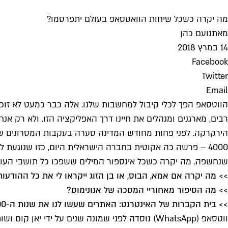
מה יקרה כשכל שיחות הוואטסאפ בעולם יתפרסמו?
מאת
נועם כהן
14 במרץ 2018
Facebook
Twitter
Email
הווטסאפ הפך לכלי קיבול למחשבות שלנו. אלה כבר כמעט לא זוכות
רבים, מארגנים ומנהלים את חיינו דרך האפליקציה הזו. ולא רק א
הירקרקה. לפני פחות מחודש המדינה סערה בעקבות המסרונים שבה
4000 – פרשה כה אקוטית בחברה הישראלית היום, כזו שנוגע
שנחשפה. מה יקרה כשכל אינספור המילים ששפכו כל תושבי העול
>> מה יקרה אם אמא, הבוס, או בן הזוג ייקראו לי את כל ההודעות
>> מה הסיפור מאחוריי המסכה של אנונימוס?
>
> בית הקברות של האינטרנט: האתרים שעשו לנו את שנות ה-2000