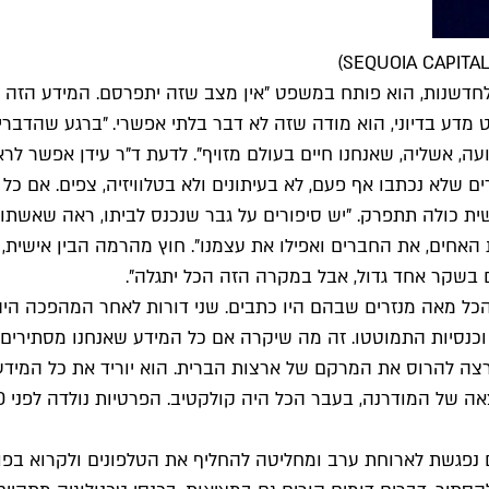
ע בדיוני, הוא מודה שזה לא דבר בלתי אפשרי. "ברגע שהדברים 
ועה, אשליה, שאנחנו חיים בעולם מזויף". לדעת ד"ר עידן אפשר לר
 שלא נכתבו אף פעם, לא בעיתונים ולא בטלוויזיה, צפים. אם כל 
 כולה תתפרק. "יש סיפורים על גבר שנכנס לביתו, ראה שאשתו בו
האחים, את החברים ואפילו את עצמנו". חוץ מהרמה הבין אישית, ג
ים בשקר אחד גדול, אבל במקרה הזה הכל יתגלה".
הכל מאה מנזרים שבהם היו כתבים. שני דורות לאחר המהפכה היה
ם וכנסיות התמוטטו. זה מה שיקרה אם כל המידע שאנחנו מסתירי
נה, בעבר הכל היה קולקטיב. הפרטיות נולדה לפני 300 שנה ומתה במאה ה־21".
ים נפגשת לארוחת ערב ומחליטה להחליף את הטלפונים ולקרוא ב