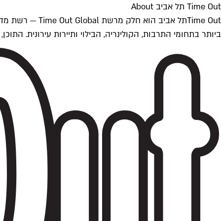
Time Out תל אביב About
ביותר בתחומי התרבות, הקולינריה, הבילוי ותיירות עירונית. התוכן, שמתעדכן 24/7, נכתב ונערך על ידי צוות עיתונאים מקצועי מקומי בישראל, בהתאם לסטנדרט